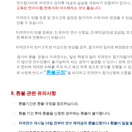
·
연수참가비에 자격연수 강의록 대금과 실습용 재료비가 포함되어 있으나
,
교육은 연수
/
시험 전에 미리 이수해두는 것이 좋습니다
.
·
자격연수 반별 정원 및 연수교육 일정은 참가자의 수에 따라 변경될 수 있
강될 수 있습니다
.
·
자격연수의
반별
정원은
, 1)
온라인
연수
신청일
, 2)
예약금
/
잔금
입금일
, 3)
한
빠르게
진행하시기
바랍니다
.
·
자격연수의
반이
2
개
반
이상으로
편성될
경우
,
참가자의
임의로
배정받은
·
참가비
환불
:
운동사
자격연수는
,
일반
학원과
달리
자격연수
참가자들끼
가
많으면
연수진행이
불가능하게
되는
경우가
발생할
수
있으니
전체
연
수
준비에
막대한
피해를
주게
되고
예산
부족
등으로
연수를
진행할
수
없
“
환불규정
”
로
사전에
반드시
을
숙지하고
자격연수
참가신청에
신중을
8.
환불 관련 유의사항
-
환불기간은 환불 규정을 참조하십시오
.
-
환불 기간 후에 환불을 신청한 경우에는 환불이 불가합니다
.
-
자격연수
개시일
14
일
전부터
연수 예약금의 환불신청이나 환불이
일절