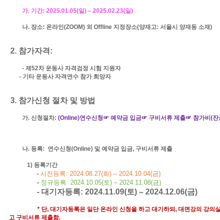
가
.
기간
: 2025.01.05(
일
)
–
2025.02.23(
일
)
나
.
장소
:
온라인
(ZOOM)
외
Offline
지정장소
(양재고
:
서울시 양재동 소재
)
2.
참가자격
:
-
제
52
차 운동사 자격검정 시험 지원자
-
기타 운동사 자격연수 참가 희망자
3.
참가신청 절차 및 방법
가
.
신청절차
:
(Online)
연수신청☞ 예약금 입금☞ 구비서류 제출☞ 참가비
(
잔
나
.
등록
:
연수신청
(Online)
및 예약금 입금
,
구비서류 제출
1)
등록
기간
사전등록
: 2024.08.27(
화
)
–
2024.10.04(
금
)
-
-
정규등록
: 2024.10.05(토)
–
2024.11.08(
금
)
-
대기자등록
: 2024.11.09(
토
)
–
2024.12.06
(
금
)
*
단
,
대기자등록은 일단 온라인 신청을 하고 대기하되
,
대면강의 강의실
고 구비서류 제출함
.