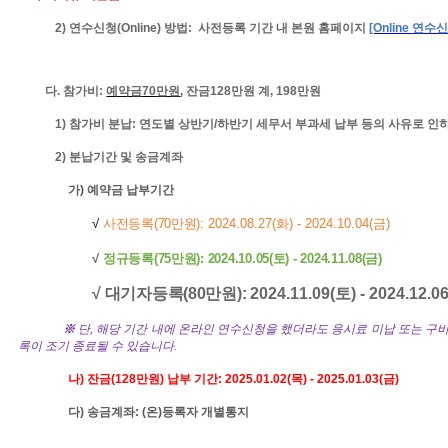
2)
연수신청
(Online)
방법
:
사전등록 기간
내 본원 홈페이지
[Online
연수신
다
.
참가비
:
예약금
70
만원
,
잔금
128
만원 계
, 198
만원
1)
참가비 분납
:
연도별 상반기
/
하반기 세무서 부과세 납부 등의 사유로 인
2)
분납기간 및 송금계좌
가
)
예약금
납부기간
√
사전등록
(70
만원
)
: 2024.08.27(
화
) - 2024.10.04(
금
)
√
정규등록
(75
만원
): 2024.10.05(토) - 2024.11.08(
금
)
√ 대기자등록
(80
만원
):
2024.11.09(
토
) - 2024.12.0
※
단
,
해당 기간 내에 온라인 연수신청을 했더라도 응시료 미납 또는 구비
록이 조기 종료될 수 있습니다
.
나
)
잔금
(128
만원
)
납부 기간
: 2025.01.02(
목
) - 2025.01.03(
금
)
다
)
송금계좌
: (
온
)
등록자 개별통지