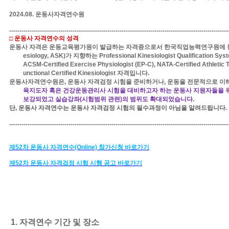
2024.08.
운동사자격연수원
-----------------------------------------------------------------------------------------------------------
□
운동사 자격연수의 성격
운동사 자격은
운동교육평가원이 발급하는 자격증으로서
한국직업능력연구원에 
esiology, ASK)
가 지향하는
Professional Kinesiologist Qualification Sy
ACSM-Certified Exercise Physiologist (EP-C), NATA-Certified Athletic
unctional Certified Kinesiologist
자격입니다
.
운동사자격연수원은
,
운동사 자격검정 시험을 준비하거나
,
운동을 전문적으로 이
육지도자 혹은 건강운동관리사 시험을 대비하고자 하는 운동사 지원자들을 
보강되었고 실습강좌
(
시험범위 관련
)
의 범위도 확대되었습니다
.
단
,
운동사 자격연수는 운동사 자격검정 시험의 필수과정이 아님을 알려드립니다
-----------------------------------------------------------------------------------------------------------
제
52
차 운동사 자격연수
(Online)
참가신청 바로가기
제
52
차 운동사 자격검정 시험 시행 공고
바로가기
1.
자격연수 기간 및 장소