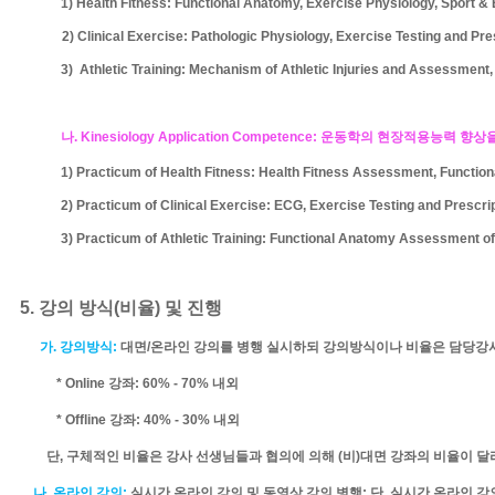
1) Health Fitness: Functional Anatomy, Exercise Physiology, Sport &
2) Clinical Exercise: Pathologic Physiology, Exercise Testing and Pr
3) Athletic Training: Mechanism of Athletic Injuries and Assessment,
나
. Kinesiology Application Competence:
운동학의 현장적용능력 향상을
1) Practicum of Health Fitness: Health Fitness Assessment, Functio
2) Practicum of Clinical Exercise: ECG, Exercise Testing and Prescri
3) Practicum of Athletic Training: Functional Anatomy Assessment of 
5.
강의 방식
(
비율
)
및 진행
가
.
강의방식
:
대면
/
온라인
강의를 병행 실시하되 강의방식이나 비율은 담당강사
* Online
강좌
: 60% - 70%
내외
* Offline
강좌
: 40% - 30%
내외
단
,
구체적인 비율은 강사 선생님들과 협의에 의해
(
비
)
대면 강좌의 비율이 달
나
.
온라인 강의
:
실시간 온라인 강의 및 동영상 강의 병행
:
단
,
실시간 온라인 강