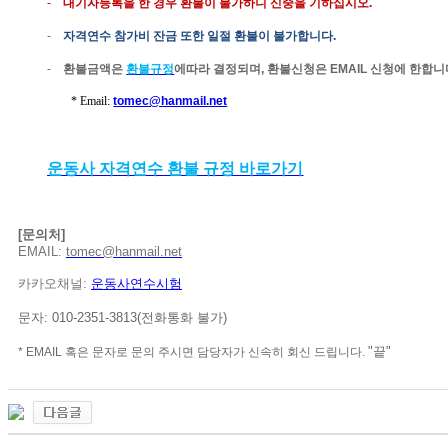
-
대기자등록을 한 경우 환불이 불가하니 신중을 기하십시오
.
-
자격연수
참가비 잔금
또한
일절
환불이
불가합니다
.
-
환불금액은
환불규정
에따라
결정되며
,
환불신청은
E
MAIL
신청
에 한합니
*
Email:
tomec@hanmail.net
운동사
자격연수
환불
규정
바로가기
[
문의처
]
EMAIL:
tomec@hanmail.net
카카오채널
:
운동사연수시험
문자
: 010-2351-3813(
전화통화
불가
)
"
끝
"
*
EMAIL
혹은
문자로
문의
주시면
담당자가
신속히
회신
드립니다
.