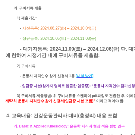
라
.
구비서류 제출
1)
제출기간
:
-
사전등록
:
2024.08.27(
화
)
–
2024.10.04(
금
)
-
정규등록
:
2024.10.05(토)
–
2024.11.08(
금
)
-
대기자등록
:
2024.11.09(
토
)
–
2024.12.06
(
금
)
단
,
대
에 한하여 지정기간 내에 구비서류를 제출함
.
2)
구비서류
:
-
운동사 자격연수 참가 신청서
1
통
[
내려 받기
]
-
입금증 사본
(
참가자 명의로 입금한 입금증
):
“운동사 자격연수 참가신청
3)
구비서류
제출방법
:
위 구비서류를 스캔하여
pdf
파일로 전환한 후
,
이메
제
52
차 운동사 자격연수 참가 신청서
(
입금증 사본 포함
)
”
이라고 적어야 함
.
4.
교육내용
:
건강운동관리사 대비
(
총정리
)
내용 포함
가
. Basic & Applied Kinesiology:
운동학
지식과 현장 적용 방법 연구