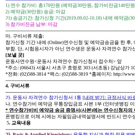
1)
연수 참가비
:
총
170
만원
(
예약금
30
만원
,
참가비잔금
140
만원
2)
예약금
(30
만원
)
송금
: 마감
가
)
송금기간
:
참가신청 기간
(2019.09.02-10.18)
내에 예약금
(30
3)
참가비잔금 납부
:
마감
--------------------------------------------------------------------------------------
마
.
구비서류 제출
:
참가신청 기간 내에
(
Online)
연수신청 및 예약금송금을 한 후
,
부함
.
단
,
시험응시자가 아닌 연수생은 운동사 자격연수 참가
[
보낼 곳
]
운동사연수원
<
운동사 자격연수 참가신청서 접수처
>
앞
*
주소
: (06643)
서울시 서초구 효령로
303 (
서초동
)
강남상가
1
*
전화
: (02)588-3814 *
팩스
: (02)588-3819 *
홈페이지
: http://ww
--------------------------------------------------------------------------------------
4.
구비서류
--------------------------------------------------------------------------------------
가
.
운동사 자격연수 참가신청서
1
통
[
내려 받기
:
규정서식 바
나
.
연수참가비 예약금 무통장입금표 사본
1
부
(
인터넷뱅킹 
*
연수참가비비 예약금 송금 증명서
(
사본
)
에는 연수신청자의 
폰뱅킹으로 이체 시에는 자필임금내역설명서에 반드시 연수
5
.
교육내용
--------------------------------------------------------------------------------------
가
. Basic & Applied Kinesiology:
운동학
지식과 현장 적용 방