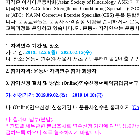
자격은 아시아운동학회
(Asian Society of Kinesiology, ASK)
가 
미국의
NSCA-Certified Strength and Conditioning Specialist (CSCS
er (ATC), NASM-Corrective Exercise Specialist (CES)
등을 통합
니다
.
운동교육원은 운동사 자격검정 시험을 준비하거나
,
운동
교육과정을 운영하고 있습니다
.
단
,
운동사 자격연수는 운동
===============================================
1.
자격연수 기간 및 장소
가
.
기간
:
2019. 12.23(
월
) - 2020.02.12(
수
)
나
.
장소
:
운동사연수원
(
서울시 서초구 남부터미널
2
번 출구 
--------------------------------------------------------------------------------------
2.
참가자격
:
운동사 자격연수 참가 희망자
--------------------------------------------------------------------------------------
3.
참가신청 절차 및 방법
: (Online)
연수신청
☞
예약금입금
☞
구
--------------------------------------------------------------------------------------
가
.
신청기간
: 2019.09.02.(
월
)
–
2019.10.18(
금
)
--------------------------------------------------------------------------------------
나
. (Online)
연수신청
:
신청기간 내 운동사연수원 홈페이지
[On
--------------------------------------------------------------------------------------
다
.
참가비 납부
(
분납
):
*
연도별 세무관련 분납조치로 연수신청 기간에 예약금
(30
만
금하도록 하오니 적극 협조하시기 바랍니다
.
--------------------------------------------------------------------------------------