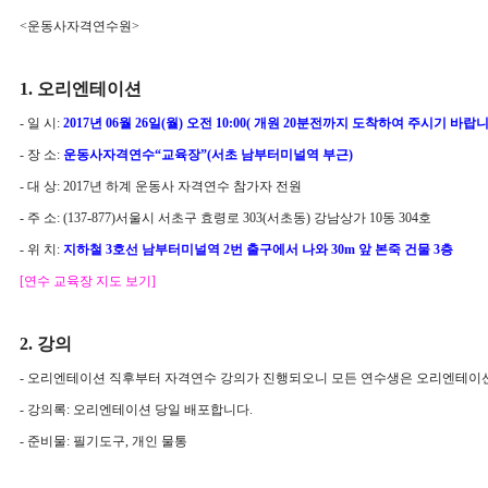
<운동사자격연수원>
1. 오리엔테이션
- 일 시:
2017년 06월 26일(월) 오전 10:00(
개원 20분전까지 도착하여 주시기 바랍니
- 장 소:
운동사자격연수“
교육장”(서초 남부터미널역 부근)
- 대 상: 2017년 하계 운동사 자격연수 참가자 전원
- 주 소:
(137-877)서울시 서초구 효령로 303(서초동) 강남상가 10동 304호
- 위 치:
지하철 3호선 남부터미널역 2번 출구에서 나와 30m 앞 본죽 건물 3층
[연수
교육장 지도 보기]
2. 강의
- 오리엔테이션 직
후부터 자격연수 강의가 진행되오니
모든 연수생은 오리엔테이션
- 강의록: 오리엔테이션 당일 배포합니다.
- 준비물: 필기도구, 개인 물통