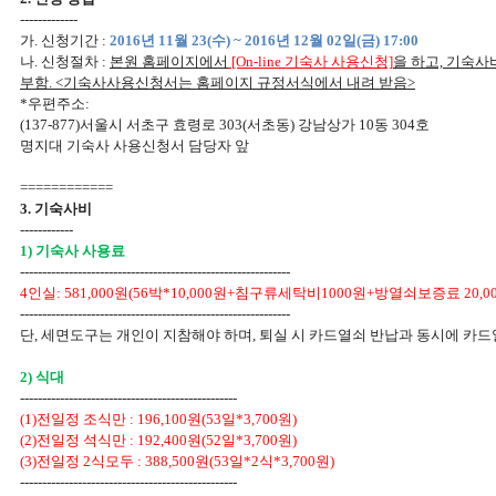
-------------
가. 신청기간 :
2016년 11월 23(수) ~ 2016년 12월 02일(금) 17:00
나. 신청절차 :
본원 홈페이지에서
[On-line 기숙사 사용신청]
을 하고, 기숙사
부함. <기숙사사용신청서는 홈페이지 규정서식에서 내려 받음>
*우편주소:
(137-877)서울시 서초구 효령로 303(서초동) 강남상가 10동 304호
명지대 기숙사 사용신청서 담당자 앞
============
3. 기숙사비
------------
1) 기숙사 사용료
-------------------------------------------------------------
4인실: 581,000원(56박*10,000원+침구류세탁비1000원+방열쇠보증료 20,0
-------------------------------------------------------------
단, 세면도구는 개인이 지참해야 하며, 퇴실 시 카드열쇠 반납과 동시에 카드
2) 식대
-------------------------------------------------
(1)전일정 조식만 : 196,100원(53일*3,700원)
(2)전일정 석식만 : 192,400원(52일*3,700원)
(3)전일정 2식모두 : 388,500원(53일*2식*3,700원)
-------------------------------------------------