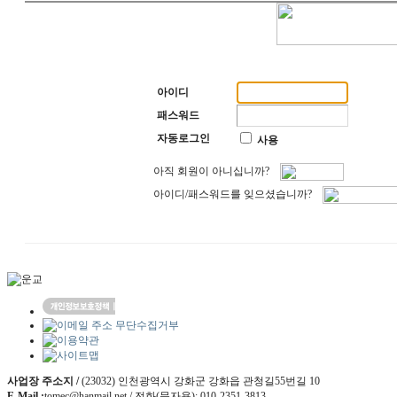
아이디
패스워드
자동로그인
사용
아직 회원이 아니십니까?
아이디/패스워드를 잊으셨습니까?
사업장 주소지 /
(23032) 인천광역시 강화군 강화읍 관청길55번길 10
E-Mail :
tomec@hanmail.net / 전화(문자용): 010-2351-3813