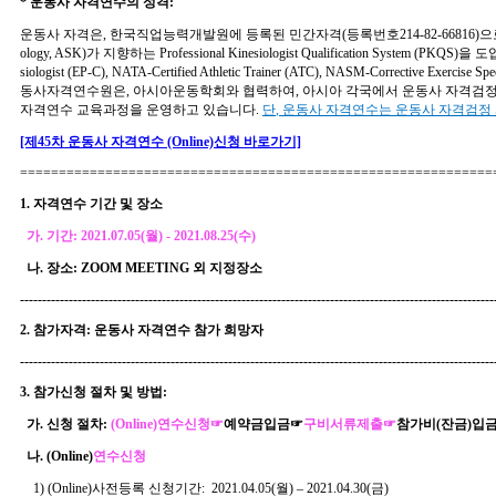
*
운동사 자격연수의 성격
:
운동사 자격은
,
한국직업능력개발원에 등록된 민간자격
(
등록번호
214-82-66816)
으
ology, ASK)
가 지향하는
Professional Kinesiologist Qualification System (PKQS)
을 도
siologist (EP-C), NATA-Certified Athletic Trainer (ATC), NASM-Corrective Exercise Spe
동사자격연수원은, 아시아운동학회와 협력하여, 아시아 각국에서 운동사 자격검
자격연수 교육과정을 운영하고 있습니다
.
단
,
운동사 자격연수는 운동사 자격검정
[제45차 운동사 자격연수 (Online)신청 바로가기]
=============================================================
1.
자격연수 기간 및 장소
가
.
기간
: 2021.07.05(월
) - 2021.08.25(수
)
나
.
장소
:
ZOOM MEETING 외
지정장소
-----------------------------------------------------------------------------------------------------------
2.
참가자격
:
운동사 자격연수 참가 희망자
-----------------------------------------------------------------------------------------------------------
3.
참가신청 절차 및 방법
:
가. 신
청 절차:
(Online)
연수신청
☞
예약금입금
☞
구비서류제출
☞
참가비
(
잔금
)
입
나
.
(Online)
연수신청
1)
(Online)사
전등록 신청기간
:
2021.04.05(
월
)
–
2021.04.30(
금)