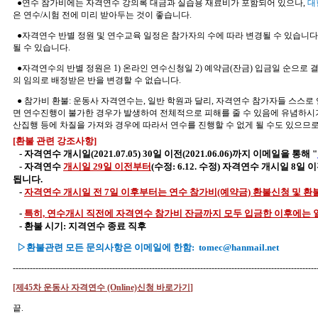
●
연수 참가비에는 자격연수 강의록 대금과 실습용 재료비가 포함되어 있으나
,
대
은 연수/시험 전에 미리 받아두는 것이 좋습니다
.
●
자격연수 반별 정원 및 연수교육 일정은 참가자의 수에 따라 변경될 수 있습니다
될 수 있습니다
.
●
자격연수의 반별 정원은 1) 온라인 연수신청일 2) 예약금(잔금) 입금일 순으로
의 임의로 배정받은 반을 변경할 수 없습니다
.
●
참가비 환불
:
운동사 자격연수는
,
일반 학원과 달리, 자격연수 참가자들 스스로
면 연수진행이 불가한 경우가 발생하여 전체적으로 피해를 줄 수 있음에 유념하시
산집행 등에 차질을 가져와 경우에 따라서 연수를 진행할 수 없게 될 수도 있으므
[환불
관련 강조사항]
- 자격연수 개시일(2021.07.05) 30일 이전(2021.06.06)까지 이메일을 통해 "
- 자격연수
개시일 29일 이전부터
(수정: 6.12. 수정)
자격연수 개시일 8일 
됩니다.
-
자격연수 개시일 전 7일 이후부터는 연수
참가비
(예약금) 환불신청 및 환
-
특히, 연수개시 직전에 자격연수
참가비 잔금까지 모두 입금한 이후에는 
- 환불 시기: 지격연수 종료
직후
▷환불관련 모
든 문의사항은 이메일에 한함: tomec@hanmail.net
-----------------------------------------------------------------------------------------------------------
[제45차 운동사 자격연수 (Online)신청 바로가기
]
끝.