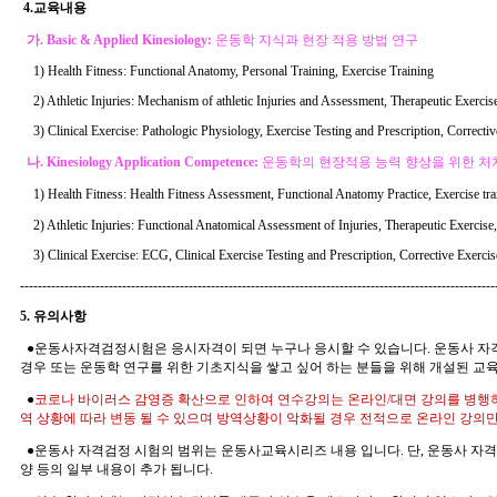
4.교육내용
가
. Basic & Applied Kinesiology:
운동학
지식과 현장 적용 방법 연구
1) Health Fitness: Functional Anatomy, Personal Training, Exercise Training
2) Athletic Injuries: Mechanism of athletic Injuries and Assessment, Therapeutic Exercise
3) Clinical Exercise: Pathologic Physiology, Exercise Testing and Prescription, Correctiv
나
. Kinesiology Application
Competence
:
운동학의 현장적용 능력 향상을 위한 처
1) Health Fitness: Health Fitness Assessment, Functional Anatomy Practice, Exercise trai
2) Athletic Injuries: Functional Anatomical Assessment of Injuries, Therapeutic Exercise,
3) Clinical Exercise: ECG, Clinical Exercise Testing and Prescription, Corrective Exercis
-----------------------------------------------------------------------------------------------------------
5. 유의사항
●
운동사자격검정시험은 응시자격이 되면 누구나 응시할 수 있습니다
.
운동사 자
경우 또는 운동학 연구를 위한 기초지식을 쌓고 싶어 하는 분들을 위해 개설된 교
●
코로나 바이러스 감영증 확산으로 인하여 연수강의는 온라인/대면 강의를 병행하
역 상황에 따라 변동 될 수 있으며 방역상황이 악화될 경우 전적으로 온라인 강의만 
●
운동사 자격검정 시험의 범위는 운동사교육시리즈 내용 입니다
.
단
,
운동사 자격
양 등의 일부 내용이 추가 됩니다
.