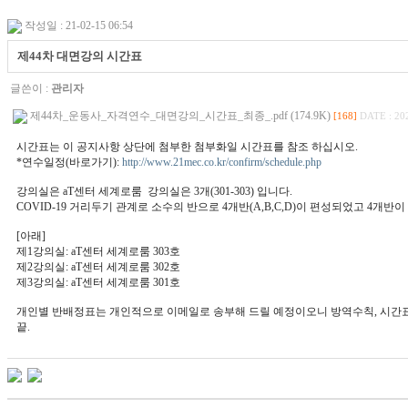
작성일 : 21-02-15 06:54
제44차 대면강의 시간표
글쓴이 :
관리자
제44차_운동사_자격연수_대면강의_시간표_최종_.pdf (174.9K)
[168]
DATE : 20
시간표는 이 공지사항 상단에 첨부한 첨부화일 시간표를 참조 하십시오.
*연수일정(바로가기):
http://www.21mec.co.kr/confirm/schedule.php
강의실은 aT센터 세계로룸 강의실은 3개(301-303) 입니다.
COVID-19 거리두기 관계로 소수의 반으로 4개반(A,B,C,D)이 편성되었고 4
[아래]
제1강의실: aT센터 세계로룸 303호
제2강의실: aT센터 세계로룸 302호
제3강의실: aT센터 세계로룸 301호
개인별 반배정표는 개인적으로 이메일로 송부해 드릴 예정이오니 방역수칙, 시간표
끝.