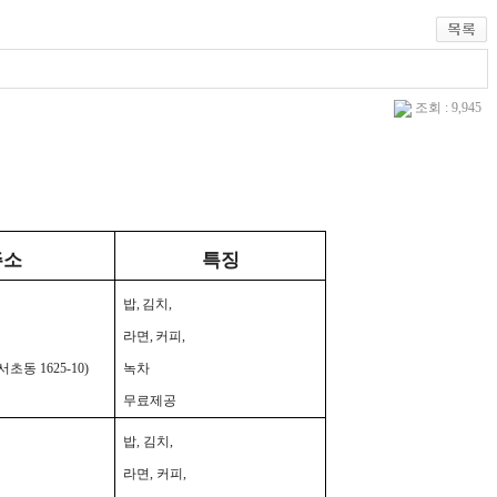
조회 : 9,945
주소
특징
밥
,
김치
,
라면
,
커피
,
서초동
1625-10)
녹차
무료제공
밥
,
김치
,
라면
,
커피
,