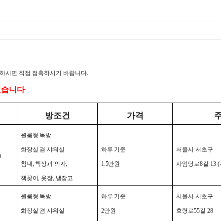
요하시면 직접 접촉하시기 바랍니다.
되었습니다
방조건
가격
원룸형 독방
화장실 겸 샤워실
하루 기준
서울시 서초구
9
침대
,
책상과 의자
,
1.5
만원
사임당로
8
길
13 (
책꽂이
,
옷장
,
냉장고
원룸형 독방
하루 기준
서울시 서초구
화장실 겸 샤워실
2
만원
효령로
55
길
28