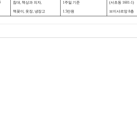
4
침대
,
책상과 의자
,
1
주일 기준
(
서초동
1601-1)
책꽂이
,
옷장
,
냉장고
1.
5
만원
브이샤르망
8
층