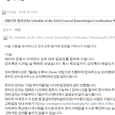
작성일 : 20-06-29 14:02
(제43차 연수)The Schedule of the 43rd General Kinesiologist Certification 
글쓴이 :
피핀
The_Schedule_of_the_43rd_General_Kinesiologist_Certification_Workshop.pdf (150.
다음 사항을 숙지하시고 연수교육 참가에 반전을 가하시기 바랍니다.
-다음-
제43차 운동사 자격연수 강좌 세부 일정표를 첩부해 드립니다.
강의록은 6.29일 날 택배로 보냈습니다. 혹시 목요일까지 강의록이 배달도
오리엔테이션은 7월4일 오후3시 Zoom 미팅으로 진행하며 접속주소는 오리엔테
온라인 강의 접속주소는 오리엔테에션 당일 알려드립니다.
온라인 강의는 7.6일 부터 8월3일 사이에 일정표와 같이 진행됩니다.
온라인 강의는 정해진 시간에만 청취가 가능하니 강의시간을 철저히 준수하여 주십
대면강의는 8.9일부터 17일까지 aT센터에서 일정표와 같이 실시합니다.
제43차 자격연수 수강생 중 응급처치(FA일반과정) 이수증이 없는 사람은 수업
교육일정 안내 바로가기]
http://www.kipee.re.kr/bbs/board.php?bo_table=b04_01&wr
이제부터 학교에서 게시판을 수시로 보듯이 문자 이메일을 수시로 확인하시는 습
그
래야만 강의를 놓치지 않을 수 있습니다.