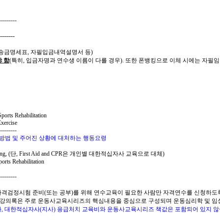
---------
--------
송금명세표
,
자필입금내역설명서 등
)
 함
(
특히
,
입금자명과 연수생 이름이 다를 경우
).
또한 폰뱅킹으로 이체 시에는 자필
Sports Rehabilitation
Exercise
---------
방법 및 주어진 상황에 대처하는 행동요령
ng, (
단
, First Aid and CPR
은 개인별 대한적십자사 교육으로 대체
)
ports Rehabilitation
---------
격검정시험 준비
(
또는 공부
)
를 위해 연수교육이 필요한 사람만 자격연수를 신청하도
강의록은 주로 운동사교육시리즈의 핵심내용을 중심으로 구성되며 운동심리학 및 임
나
,
대한적십자사
(
지사
)
응급처치 교육비와 운동사교육시리즈 책값은 포함되어 있지 