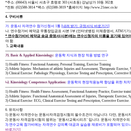
*
주소
: (06643)
서울시 서초구 효령로
303 (
서초동
)
강남상가
10
동
302
호
*
전화
: (02)588-3814 *
팩스
: (02)588-3819 *
홈페이지
: http://www.21mec.co.kr
-----------------------------------------------------------------------------------------------------------
4.
구비서류
-----------------------------------------------------------------------------------------------------------
가
.
운동사 자격연수 참가신청서
1
통
[
내려 받기
:
규정서식 바로가기
]
나
.
연수참가비 예약금 무통장입금표 사본
1
부
(
인터넷뱅킹 이체증명서
, ATM
기기
*
연수참가비비 예약금 송금 증명서
(
사본
)
에는 연수신청자의 이름을 표기돼 있어야
야 함
.
5
.
교육내용
---------------------------------------------------------------------------------------
가
. Basic & Applied Kinesiology:
운동학
지식과 현장 적용 방법 연구
---------------------------------------------------------------------------------------
1) Health Fitness: Functional Anatomy, Personal Training, Exercise Training
2) Athletic Injuries: Mechanism of athletic Injuries and Assessment, Therapeutic Exercise, 
3) Clinical Exercise: Pathologic Physiology, Exercise Testing and Prescription, Corrective 
-----------------------------------------------------------------------------------------------------------
나
. Kinesiology Competence Application:
운동학의 현장적용능력 향상을 위한 처치
---------------------------------------------------------------------------------------
1) Health Fitness: Health Fitness Assessment, Functional Anatomy Practice, Exercise traini
2) Athletic Injuries: Functional Anatomical Assessment of Injuries, Therapeutic Exercise, S
3) Clinical Exercise: ECG, Clinical Exercise Testing and Prescription, Corrective Exercise.
-----------------------------------------------------------------------------------------------------------
6.
유의사항
1)
운동사 자격연수는 운동사자격검정시험의 필수조건이 아닙니다
.
다만
,
운동사자
2)
운동사 자격검정시험의 범위는
‘
운동사교육시리즈
’
입니다
.
운동사 자격연수의 
3)
연수교육 참가비에는 자격연수 강의록 대금과 실습용 재료비가 포함되어 있으
바로가기
]