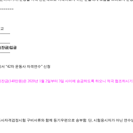
=======
학교
---------
---------
(잔
금
)
입금
---------
에서
“42
차 운동사 자격연수
”
신청
비잔금
(140
만원
)
은
2020
년
1
월
2
일부터
3
일 사이에 송금하도록 하오니 적극 협조하시기
동사자격검정시험 구비서류와 함께 등기우편으로 송부함
.
단
,
시험응시자가 아닌 연수