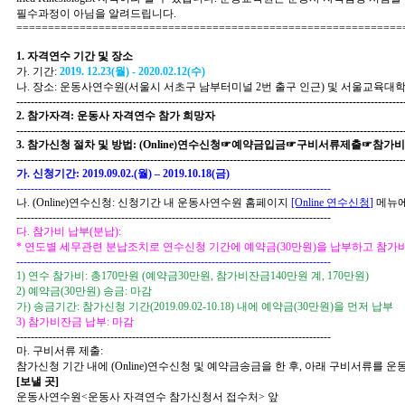
필수과정이 아님을 알려드립니다
.
=============================================================
1.
자격연수 기간 및 장소
가
.
기간
:
2019. 12.23(
월
) - 2020.02.12(
수
)
나
.
장소
:
운동사연수원
(
서울시 서초구 남부터미널
2
번 출구 인근
)
및 서울교육대
-----------------------------------------------------------------------------------------------------------
2.
참가자격
:
운동사 자격연수 참가 희망자
-----------------------------------------------------------------------------------------------------------
3.
참가신청 절차 및 방법
: (Online)
연수신청
☞
예약금입금
☞
구비서류제출
☞
참가비
-----------------------------------------------------------------------------------------------------------
가
.
신청기간
: 2019.09.02.(
월
)
–
2019.10.18(
금
)
---------------------------------------------------------------------------------------
나
. (Online)
연수신청
:
신청기간 내 운동사연수원 홈페이지
[Online
연수신청
]
메뉴
---------------------------------------------------------------------------------------
다
.
참가비 납부
(
분납
):
*
연도별 세무관련 분납조치로 연수신청 기간에 예약금
(30
만원
)
을 납부하고 참가
---------------------------------------------------------------------------------------
1)
연수 참가비
:
총
170
만원
(
예약금
30
만원
,
참가비잔금
140
만원 계
, 170
만원
)
2)
예약금
(30
만원
)
송금
: 마감
가
)
송금기간
:
참가신청 기간
(2019.09.02-10.18)
내에 예약금
(30
만원
)
을 먼저 납부
3)
참가비잔금 납부
:
마감
---------------------------------------------------------------------------------------
마
.
구비서류 제출
:
참가신청 기간 내에
(
Online)
연수신청 및 예약금송금을 한 후
,
아래 구비서류를 운
[
보낼 곳
]
운동사연수원
<
운동사 자격연수 참가신청서 접수처
>
앞