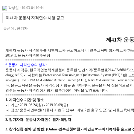
작성일 : 19-03-04 10:44
제41차 운동사 자격연수 시행 공고
글쓴이 :
관리자
제
41
차 운
제
41
차 운동사 자격연수를 시행하고자 공고하오니 이 연수교육에 참가하고자 하는
2019. 3.
운동사자격연수원장
=============================================================
*
운동사 자격연수의 성격
:
운동사 자격은
,
한국직업능력개발원에 등록된 민간자격
(
등록번호
214-82-66816)
으
ology, ASK)
가 지향하는
Professional Kinesiologist Qualification System (PKQS)
을 도
siologist (EP-C), NATA-Certified Athletic Trainer (ATC), NASM-Corrective Exercise Spe
다
.
운동교육원은 운동사 자격검정 시험을 준비하거나
,
운동을 더욱 전문적으로 
연수는 운동사 자격검정시험의 필수과정이 아님을 알려드립니다
.
=============================================================
1.
자격연수 기간 및 장소
가
.
기간
: 2019. 06.24(
월
) - 2019.08.09(
금
)
나
.
장소
:
운동사연수원
(
서울시 서초구 남부터미널
2
번 출구 인근
)
및 서울교육대
--------------------------------------------------------
2.
참가자격
:
운동사 자격연수 참가 희망자
---------------------------------------
3.
참가신청 절차 및 방법
: (Online)
연수신청
☞
참가비입금
☞
구비서류제출 순으로 