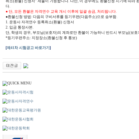
취소
(
환불
)
신청서
”
제출이 가능합니다
.
다만
,
이 경우에도 환불신청 시기에 따라
다
.
●
단
,
모든 환불은 자격연수 교육 개시 이후에 일괄 송금
,
처리됩니다
.
●
환불신청 방법
:
다음의 구비서류를 등기우편
(
다음주소
)
으로 송부함
.
1.
운동사 자격연수 등록취소
(
환불
)
신청서
2.
입금 통장사본
.
단
,
학생의 경우
,
부모님
(
보호자
)
의 계좌로만 환불이 가능하니 반드시 부모님
(
보호
*
등기우편주소
:
지정장소
(
환불신청 후 통보
)
[
제41차 시험공고 바로가기
]