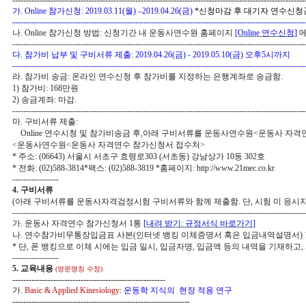
----------------------------------------------------------------------------------------------------------
가
. Online
참가신청
: 2019.03.11(
월
)
–
2019.04.26(
금
)
*신청마감 후 대기자 연수신청
-----------------------------------------------------------------------------------------------------------
나
. Online
참가신청 방법
:
신청기간 내 운동사연수원 홈페이지
[Online
연수신청
]
-----------------------------------------------------------------------------------------------------------
다
.
참가비 납부 및 구비서류 제출
: 2019.04.26(
금
) - 2019.05.10(
금
)
오후
5
시까지
-----------------------------------------------------------------------------------------------------------
라
.
참가비 송금
:
온라인 연수신청 후 참가비를 지정하는 은행계좌로 송금함
.
1)
참가비
: 168
만원
2)
송금계좌
: 마
감.
-----------------------------------------------------------------------------------------------------------
마
.
구비서류 제출
:
Online
연수시청 및 참가비송금 후
,
아래 구비서류를 운동사연수원
<
운동사 자격
<
운동사연수원
<
운동사 자격연수 참가신청서 접수처
>
*
주소
: (06643)
서울시 서초구 효령로
303 (
서초동
)
강남상가
10
동
302
호
*
전화
: (02)588-3814*
팩스
: (02)588-3819 *
홈페이지
: http://www.21mec.co.kr
-----------------
4.
구비서류
(
아래 구비서류를 운동사자격검정시험 구비서류와 함께 제출함
.
단
,
시험 미 응시
-----------------------------------------------------------------------------------------------------------
가
.
운동사 자격연수 참가신청서
1
통
[
내려 받기
:
규정서식 바로가기
]
나
.
연수참가비무통장입금표 사본
(
인터넷 뱅킹 이체증명서 혹은 입금내역설명서
) 
*
단
,
폰 뱅킹으로 이체 시에는 입금 일시
,
입금자명
,
입금액 등의 내역을 기재하고
,
-----------------
5.
교육내용
(영문명칭 수정)
--------------------------------------------------------
가
.
Basic & Applied Kinesiology
:
운동학 지식의 현장 적용 연구
-----------------------------------------------------------------