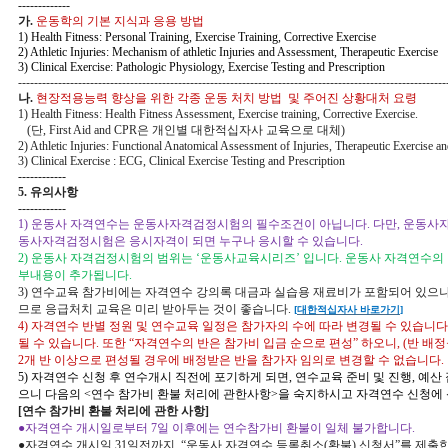
-------------
가
.
운동학의 기본 지식과
응용 방법
1) Health Fitness: Personal Training, Exercise Training, Corrective Exercise
2) Athletic Injuries: Mechanism of athletic Injuries and Assessment, Therapeutic Exercise
3) Clinical Exercise: Pathologic Physiology, Exercise Testing and Prescription
-----------------------------------------------------------------------------------------------------------
나
.
현장적용능력 향상을 위한 각종 운동 처치 방법 및 주어진 상황대처 요령
1) Health Fitness: Health Fitness Assessment, Exercise training, Corrective Exercise.
(
단
, First Aid and CPR
은 개인별 대한적십자사 교육으로 대체
)
2) Athletic Injuries: Functional Anatomical Assessment of Injuries, Therapeutic Exercise a
3) Clinical Exercise : ECG, Clinical Exercise Testing and Prescription
------------
5.
유의사항
------------
1)
운동사 자격연수는 운동사자격검정시험의 필수조건이 아닙니다
.
다만
,
운동사자
동사자격검정시험은 응시자격이 되면 누구나 응시할 수 있습니다
.
2)
운동사 자격검정시험의 범위는
‘
운동사교육시리즈
’
입니다
.
운동사 자격연수의
부내용이
추가됩니다
.
3)
연수교육 참가비에는 자격연수 강의록 대금과 실습용 재료비가 포함되어 있으
므로 응급처치 교육은 미리 받아두는 것이 좋습니다
.
[
대한적십자사 바로가기
]
4)
자격연수 반별 정원 및 연수교육 일정은 참가자의 수에 따라 변경될 수 있습니다
될 수 있습니다
.
또한
“
자격연수의 반은 참가비 입금 순으로 편성
”
하오니
, (
반 배정
2
개 반 이상으로 편성될 경우에 배정받은 반을 참가자 임의로 변경할 수 없습니다
.
5)
자격연수 신청 후 연수개시 직전에
포기하게 되면
,
연수교육 준비 및 진행
,
예산 
으니 다음의
<
연수 참가비 환불 처리에 관한사항
>
을 숙지하시고 자격연수 신청에
[
연수 참가비 환불 처리에 관한 사항
]
●
자격연수 개시일로부터
7
일 이후에는
연수참가비 환불이 일체 불가합니다
.
●
자격연수 개시일
31
일전까지
, “
운동사 자격연수 등록취소
(
환불
)
신청서
”
를 제출한