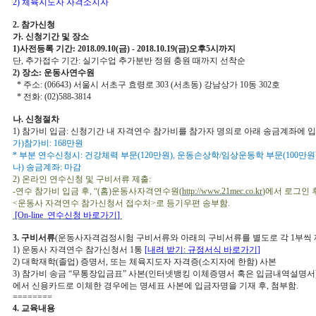
2)
체육지도자 자격소지자
2.
참가신청
가
.
신청기간 및 장소
1)
사전등록 기간
: 2018.09.10(
금
) - 2018.10.19(
금
)
오후
5
시까지
단
,
추가접수 기간
:
실기수업 추가분반 정원 충원
때까지 선착순
2)
장소
:
운동사연수원
*
주소
: (06643)
서울시 서초구 효령로
303 (
서초동
)
강남상가
10
동
302
호
*
전화
: (02)588-3814
나
.
신청절차
1)
참가비 입금
:
신청기간 내 자격연수 참가비를 참가자 명의로 아래 송금계좌에 
가
)
참가비
: 168
만원
*
부분 연수신청시
:
건강체력 부문
(120
만원
),
운동손상학
/
임상운동학 부문
(100
만원
나
)
송금계좌
:
마감
2)
온라인 연수신청 및 구비서류 제출
:
-연
수 참가비 입금 후
, “(
홈
)
운동사자격연수원
(
http://www.21mec.co.kr
)
에서 로그인 
<
운동사 자격연수 참가신청서 접수처
>
로 등기우편 송부함
.
[On-line
연수신청 바로가기
]
3.
구비서류
(
운동사자격검정시험 구비서류와 아래의 구비서류를 별도로 각
1
부씩
1)
운동사 자격연수 참가신청서
1
통
[
내려 받기
:
규정서식 바로가기
]
2)
대학재학
(
졸업
)
증명서
,
또는
체육지도자 자격증
(
소지자에 한함
)
사본
3)
참가비 송금
“
무통장입금표
”
사본
(
인터넷뱅킹 이체증명서 혹은 입금내역설명서
에서 신용카드로 이체한 경우에는 명세표 사본에 입금자명을 기재 후
,
첨부함
.
========
4.
교육내용