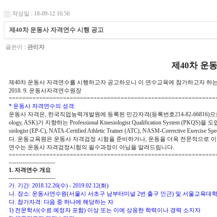
작성일 : 18-09-12 16:56
제 40 차 운동사 자격연수 시행 공고
글쓴이 :
관리자
제
40
차 운
제
40
차 운동사 자격연수를 시행하고자 공고하오니 이 연수교육에 참가하고자 하는
2018. 9.
운동사자격연수원장
=============================================================
*
운동사 자격연수의 성격
:
운동사 자격은
,
한국직업능력개발원에 등록된 민간자격
(
등록번호
214-82-66816)
으
ology, ASK)
가 지향하는
Professional Kinesiologist Qualification System (PKQS)
을 도
siologist (EP-C), NATA-Certified Athletic Trainer (ATC), NASM-Corrective Exercise Spe
다
.
운동교육원은 운동사 자격검정 시험을 준비하거나
,
운동을 더욱 전문적으로 
연수는 운동사 자격검정시험의 필수과정이 아님을 알려드립니다
.
=============================================================
------------------------
1.
자격연수 개요
------------------------
가
.
기간
: 2018.12.26(
수
) - 2019.02.12(
화
)
나
.
장소
:
운동사연수원
(
서울시 서초구 남부터미널
2
번 출구 인근
)
및 서울교육대
다
.
참가자격
:
다음 중 하나에 해당하는 자
1)
전문학사
(
수료 예정자 포함
)
이상 또는 이에 상응한 학력이나 경력 소지자