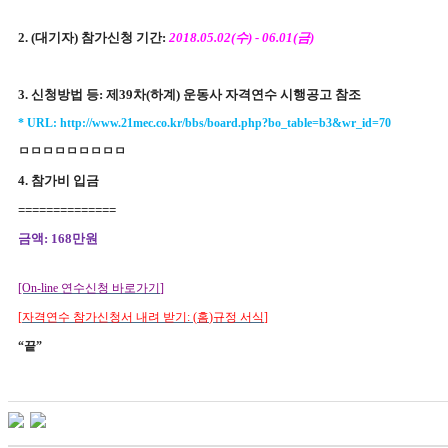
2. (
대기자
)
참가신청 기간
:
2018.05.02(
수
) - 06.01(
금
)
3.
신청방법 등
:
제
39
차
(
하계
)
운동사 자격연수 시행공고 참조
* URL:
http://www.21mec.co.kr/bbs/board.php?bo_table=b3&wr_id=70
ㅁㅁㅁㅁㅁㅁㅁㅁㅁ
4
.
참가비 입금
==============
금액
: 168
만원
[On-line
연수신청 바로가기
]
[
자격연수 참가신청서 내려 받기
: (
홈
)
규정 서식
]
“
끝
”