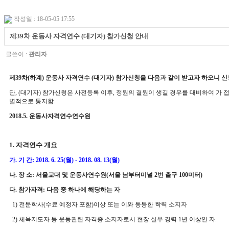
작성일 : 18-05-05 17:55
제39차 운동사 자격연수 (대기자) 참가신청 안내
글쓴이 :
관리자
제
39
차(하계) 운동사 자격연수
(
대기자
)
참가신청을 다음과 같이 받고자 하오니 신
단
, (
대기자
)
참가신청은 사전등록 이후
,
정원의 결원이 생길 경우를 대비하여 가 
별적으로 통지함
.
2018.5.
운동사자격연수연수원
1.
자격연수 개요
가
.
기 간
: 2018. 6. 25(
월
) - 2018. 08. 13(
월
)
나
.
장 소
:
서울교대 및 운동사연수원
(
서울 남부터미널
2
번 출구
100
미터
)
다
.
참가자격
:
다음 중 하나에 해당하는 자
1)
전문학사
(
수료 예정자 포함
)
이상 또는 이와 동등한 학력 소지자
2)
체육지도자 등 운동관련 자격증 소지자로서 현장 실무 경력
1
년 이상인 자
.