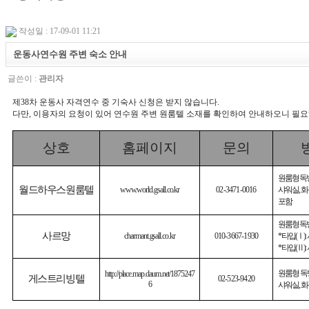
작성일 : 17-09-01 11:21
운동사연수원 주변 숙소 안내
글쓴이 :
관리자
제38차 운동사 자격연수 중 기숙사 신청은 받지 않습니다.
다만, 이용자의 요청이 있어 연수원 주변 원룸텔 소재를 확인하여 안내하오니 필
상호
홈페이지
문의
원룸형 독
월드하우스원룸텔
www.world.gsall.co.kr
02-3471-0016
샤워실
,
화
포함
원룸형 독
사르망
charmant.gsall.co.kr
010-3667-1930
* 타입
(Ⅰ)
:
* 타입
(Ⅱ)
:
원룸형 독
http://place.map.daum.net/1875247
게스트리빙텔
02-523-9420
6
샤워실
,
화