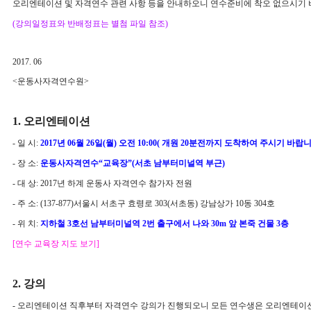
오리엔테이션 및 자격연수 관련 사항 등을
안내하오니 연수준비에 착오 없으시기
(강의일정표와 반배정표는 별첨 파일 참조)
2017. 06
<운동사자격연수원>
1. 오리엔테이션
- 일 시:
2017년 06월 26일(월) 오전 10:00(
개원 20분전까지 도착하여 주시기 바랍니
- 장 소:
운동사자격연수“
교육장”(서초 남부터미널역 부근)
- 대 상: 2017년 하계 운동사 자격연수 참가자 전원
- 주 소:
(137-877)서울시 서초구 효령로 303(서초동) 강남상가 10동 304호
- 위 치:
지하철 3호선 남부터미널역 2번 출구에서 나와 30m 앞 본죽 건물 3층
[연수
교육장 지도 보기]
2. 강의
- 오리엔테이션 직
후부터 자격연수 강의가 진행되오니
모든 연수생은 오리엔테이션