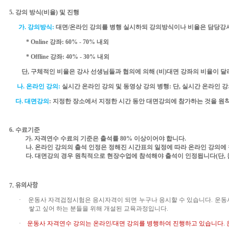
5.
강의 방식
(
비율
)
및 진행
가
.
강의방식
:
대면
/
온라인
강의를 병행 실시하되 강의방식이나 비율은 담당강사
* Online
강좌
: 60% - 70%
내외
* Offline
강좌
: 40% - 30%
내외
단
,
구체적인 비율은 강사 선생님들과 협의에 의해
(
비
)
대면 강좌의 비율이 달
나
.
온라인 강의
:
실시간 온라인 강의 및 동영상 강의 병행
:
단
,
실시간 온라인 강
다
.
대면강의
:
지정한 장소에서
지정한 시간 동안 대면강의에 참가하는 것을 원
6.
수료기준
가
.
자격연수 수료의 기준은 출석률
80%
이상이어야 합니다
.
나
.
온라인 강의의 출석 인정은 정해진 시간표의 일정에 따라 온라인 강의에
다
.
대면강의 경우 원칙적으로 현장수업에 참석해야 출석이 인정됩니다
(
단
,
7.
유의사항
·
운동사 자격검정시험은 응시자격이 되면 누구나 응시할 수 있습니다
.
운동
쌓고 싶어 하는 분들을 위해 개설된 교육과정입니다
.
·
운동사 자격연수
강의는
온라인
/
대면 강의를 병행하여 진행하고 있습니다
.