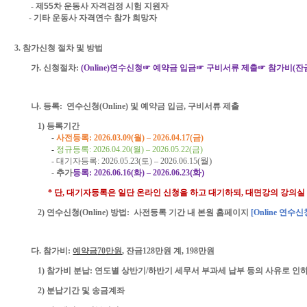
-
제
55
차 운동사 자격검정 시험 지원자
-
기타 운동사 자격연수 참가 희망자
3.
참가신청 절차 및 방법
가
.
신청절차
:
(Online)
연수신청☞ 예약금 입금☞ 구비서류 제출☞ 참가비
(
잔
나
.
등록
:
연수신청
(Online)
및 예약금 입금
,
구비서류 제출
1)
등록기간
-
사전등록
: 2026.03.
09
(
월
)
–
2026.04.1
7
(
금
)
-
정규등록
: 2026.04.
20
(
월
)
–
2026.05.
22
(
금
)
-
대기자등록
: 2026.05.
23
(
토
)
–
2026.0
6
.
15
(
월
)
-
추가
등록
: 2026.06.16
(화
)
–
2026.0
6
.23
(
화
)
*
단
,
대기자등록은 일단 온라인 신청을 하고 대기하되
,
대면강의 강의실
2)
연수신청
(Online)
방법
:
사전등록 기간
내 본원 홈페이지
[Online
연수신
다
.
참가비
:
예약금
70
만원
,
잔금
128
만원 계
, 198
만원
1)
참가비 분납
:
연도별 상반기
/
하반기 세무서 부과세 납부 등의 사유로 인
2)
분납기간 및 송금계좌