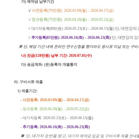
가
)
예약금
납부기간
√
사전등록
(70
만원
)
:
2026.03.
09
(
월
)
–
2026.04.1
7
(
금
)
√
정규등록
(75
만원
):
2026.04.
20
(
월
)
–
2026.05.
22
(
금
)
√ 대기자등록
(80
만원
):
2026.05.
23
(
토
)
–
2026.0
6
.
15
(
월
)
단
,
대면강의 
√
추가등록
(85
만원
):
2026.06.16
(화
)
–
2026.0
6
.23
(
화
)
단
,
대면강의 강
※
단
,
해당 기간 내에 온라인 연수신청을 했더라도 응시료 미납 또는 구비
나
)
잔금
(128
만원
)
납부 기간
: 2026.0
7
.
01
(
수
)
다
)
송금계좌
: (
온
)
등록자 개별통지
라
.
구비서류 제출
1)
제출기간
:
-
사전등록
: 2026.03.
09
(
월
)
–
2026.04.1
7
(
금
)
-
정규등록
: 2026.04.
20
(
월
)
–
2026.05.
22
(
금
)
-
대기자등록
: 2026.05.
23
(
토
)
–
2026.0
6
.
15
(
월
)
-
추기
등록
: 2026.06.16
(화
)
–
2026.0
6
.23
(
화
)
※
단
,
대가자 순번을 받고
,
대기자 예약금 입금 및 구비서류 제출 안내