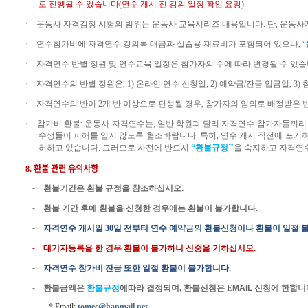
로 진행될 수 있습니다
(
연수 개시 전 강의 일정 확인 요망
).
·
운동사 자격검정 시험의 범위는 운동사 교육시리즈 내용입니다
.
단
,
운동사
·
연수참가비에 자격연수 강의록 대금과 실습용 재료비가 포함되어 있으나
,
“
·
자격연수 반별 정원 및 연수교육 일정은 참가자의 수에 따라 변경될 수 있
·
자격연수의 반별 정원은
, 1)
온라인 연수 신청일
, 2)
예약금
/
잔금 입금일
, 3)
·
자격연수의
반이
2
개
반
이상으로
편성될
경우
,
참가자의
임의로
배정받은
·
참가비 환불
:
운동사 자격연수는
,
일반 학원과 달리 자격연수 참가자들끼리
수생들이 피해를 입지 않도록 협조바랍니다
.
특히
,
연수 개시 직전에 포기하
”
허하고 있습니다
.
그러므로 사전에 반드시
“
환불규정
을 숙지하고 자격연
8.
환불 관련 유의사항
-
환불기간은 환불 규정을 참조하십시오
.
-
환불 기간 후에 환불을 신청한 경우에는 환불이 불가합니다
.
-
자격연수
개시일
30
일
전부터
연수 예약금의 환불신청이나 환불이
일절
-
대기자등록을 한 경우 환불이 불가하니 신중을 기하십시오
.
-
자격연수
참가비 잔금
또한
일절
환불이
불가합니다
.
-
환불금액은
환불규정
에따라
결정되며
,
환불신청은
E
MAIL
신청
에 한합니
* Email:
tomec@hanmail.net