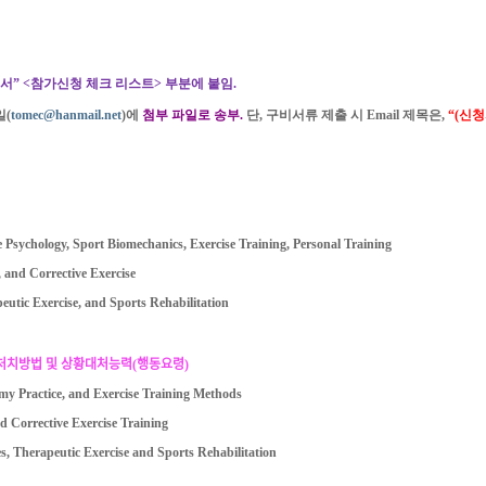
서”
<
참가신청 체크 리스트
>
부분에 붙임
.
일
(
tomec@hanmail.net
)
에
첨부 파일로 송부
.
단
,
구비서류 제출 시
Email
제목은
,
“
(
신청
e Psychology, Sport Biomechanics, Exercise Training, Personal Training
n, and Corrective Exercise
eutic Exercise, and Sports Rehabilitation
처치방법 및 상황대처능력
(
행동요령
)
omy Practice, and Exercise Training Methods
nd Corrective Exercise Training
s, Therapeutic Exercise and Sports Rehabilitation