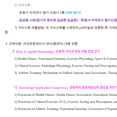
2)
구비서류
:
-
운동사 자격연수 참가 신청서
1
통
[
내려 받기
]
-
입금증 사본
(
참가자 명의로 입금한 입금증
):
“운동사 자격연수 참가신청
3)
구비서류 제출방법
:
위 구비서류를 스캔하여
pdf
파일로 전환한 후
,
이메
함
.
4.
교육내용
:
건강운동관리사 대비
(
총정리
)
내용 포함
가
. Basic & Applied Kinesiology:
운동학
지식과 현장 적용 방법 연구
1) Health Fitness: Functional Anatomy, Exercise Physiology, Sport & Exercis
2) Clinical Exercise: Pathologic Physiology, Exercise Testing and Prescriptio
3) Athletic Training: Mechanism of Athletic Injuries and Assessment, Therap
나
. Kinesiology Application Competence:
운동학의 현장적용능력 향상을 위한 
1) Practicum of Health Fitness: Health Fitness Assessment, Functional Anat
2) Practicum of Clinical Exercise: ECG, Exercise Testing and Prescription, a
3) Practicum of Athletic Training: Functional Anatomy Assessment of Injurie