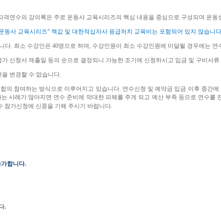
자격연수의 강의록은 주로 운동사 교육시리즈의 핵심 내용을 중심으로 구성되며 운동
운동사 교육시리즈
”
책값 및 대한적십자사
응급처치 교육비는 포함되어 있지 않습니
습니다
.
최소 수강인은
40
명으로 하며
,
수강인원이 최소 수강인원에 미달될 경우에는 연
참가 신청서 제출일 등의 순으로 결정되니 가능한 조기에 신청하시고 입금 및 구비서류
반을
변경할
수
없습니다
.
 합의
참여하는 방식으로 이루어지고 있습니다
.
연수신청 및 예약금 입금 이후 중간에
는 사례가 많아지면 연수 준비에 막대한 피해를 주게 되고 예산 부족 등으로 연수를 
수 참가신청에 신중을 기해 주시기 바랍니다
.
불가합니다
.
다
.