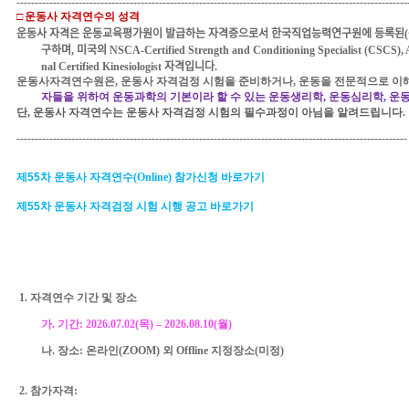
-----------------------------------------------------------------------------------------------------------
□
운동사 자격연수의 성격
운동사 자격은
운동교육평가원이 발급하는 자격증으로서
한국직업능력연구원에 등록된
(
구하며
,
미국의
NSCA-Certified Strength and Conditioning Specialist (CSCS), A
nal Certified Kinesiologist
자격입니다
.
운동사자격연수원은
,
운동사 자격검정 시험을 준비하거나
,
운동을 전문적으로 이
자들을 위하여 운동과학의 기본이라 할 수 있는 운동생리학
,
운동심리학
,
운동
단
,
운동사 자격연수는 운동사 자격검정 시험의 필수과정이 아님을 알려드립니다
.
-----------------------------------------------------------------------------------------------------------
제
55
차 운동사 자격연수
(Online)
참가신청 바로가기
제
55
차
운동사
자격검정
시험
시행
공고
바로가기
1.
자격연수 기간 및 장소
가
.
기간
: 2026.0
7
.
02
(
목
)
–
2026.08.
10
(월
)
나
.
장소
:
온라인
(ZOOM)
외
Offline
지정장소
(
미정
)
2.
참가자격
: