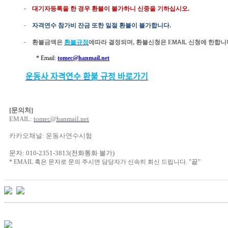
-
대기자등록을 한 경우 환불이 불가하니 신중을 기하십시오
.
-
자격연수
참가비 잔금
또한
일절
환불이
불가합니다
.
-
환불금액은
환불규정
에따라
결정되며
,
환불신청은
E
MAIL
신청
에 한합니
* Email:
tomec@hanmail.net
운동사
자격연수
환불
규정
바로가기
[
문의처
]
EMAIL:
tomec@hanmail.net
카카오채널
:
운동사연수시험
문자
: 010-2351-3813(
전화통화
불가
)
"
끝
"
* EMAIL
혹은
문자로
문의
주시면
담당자가
신속히
회신
드립니다
.