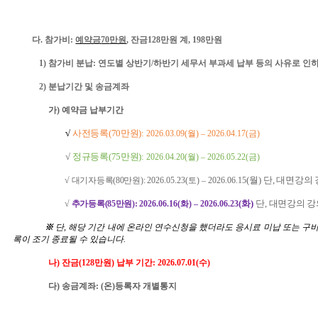
다
.
참가비
:
예약금
70
만원
,
잔금
128
만원 계
, 198
만원
1)
참가비 분납
:
연도별 상반기
/
하반기 세무서 부과세 납부 등의 사유로 인
2)
분납기간 및 송금계좌
가
)
예약금
납부기간
√
사전등록
(70
만원
)
:
2026.03.
09
(
월
)
–
2026.04.1
7
(
금
)
√
정규등록
(75
만원
):
2026.04.
20
(
월
)
–
2026.05.
22
(
금
)
√ 대기자등록
(80
만원
):
2026.05.
23
(
토
)
–
2026.0
6
.
15
(
월
)
단
,
대면강의 
√
추가등록
(85
만원
):
2026.06.16
(화
)
–
2026.0
6
.23
(
화
)
단
,
대면강의 강
※
단
,
해당 기간 내에 온라인 연수신청을 했더라도 응시료 미납 또는 구비
록이 조기 종료될 수 있습니다
.
나
)
잔금
(128
만원
)
납부 기간
: 2026.0
7
.
01
(
수
)
다
)
송금계좌
: (
온
)
등록자 개별통지