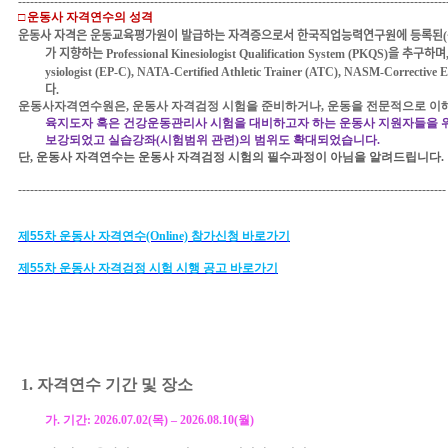
-----------------------------------------------------------------------------------------------------------
□
운동사 자격연수의 성격
운동사 자격은
운동교육평가원이 발급하는 자격증으로서
한국직업능력연구원에 등록된
(
가 지향하는
Professional Kinesiologist Qualification System (PKQS)
을 추구하며
ysiologist (EP-C), NATA-Certified Athletic Trainer (ATC), NASM-Corrective E
다
.
운동사자격연수원은
,
운동사 자격검정 시험을 준비하거나
,
운동을 전문적으로 이
육지도자 혹은 건강운동관리사 시험을 대비하고자 하는 운동사 지원자들을 
보강되었고 실습강좌
(
시험범위 관련
)
의 범위도 확대되었습니다
.
단
,
운동사 자격연수는 운동사 자격검정 시험의 필수과정이 아님을 알려드립니다
.
-----------------------------------------------------------------------------------------------------------
제
55
차 운동사 자격연수
(Online)
참가신청 바로가기
제
55
차
운동사
자격검정
시험
시행
공고
바로가기
1.
자격연수 기간 및 장소
가
.
기간
: 2026.0
7
.
02
(
목
)
–
2026.08.
10
(월
)