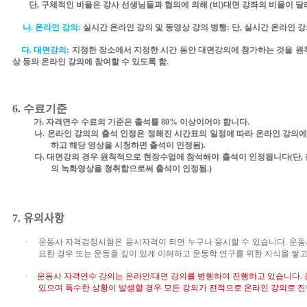
단
,
구체적인 비율은 강사 선생님들과 협의에 의해
(
비
)
대면 강좌의 비율이 달
나
.
온라인 강의
:
실시간 온라인 강의 및 동영상 강의 병행
:
단
,
실시간 온라인 강
다
.
대면강의
:
지정한 장소에서
지정한 시간 동안 대면강의에 참가하는 것을 원
상 등의 온라인 강의에 참여할 수 있도록 함
.
6.
수료기준
가
.
자격연수 수료의 기준은 출석률
80%
이상이어야 합니다
.
나
.
온라인 강의의 출석 인정은 정해진 시간표의 일정에 따라 온라인 강의
하고 해당 영상을 시청하면 출석이 인정됨
).
다
.
대면강의 경우 원칙적으로 현장수업에 참석해야 출석이 인정됩니다
(
단
,
의 녹화영상을 청취함으로써 출석이 인정됨
.)
7.
유의사항
·
운동사 자격검정시험은 응시자격이 되면 누구나 응시할 수 있습니다
.
운동
요한 경우 또는 운동을 깊이 있게 이해하고 운동학 연구를 위한 지식을 쌓
·
운동사 자격연수
강의는
온라인
/
대면 강의를 병행하여 진행하고 있습니다
.
있으며 특수한 상황이 발생할 경우 모든 강의가 전적으로 온라인 강의로 진