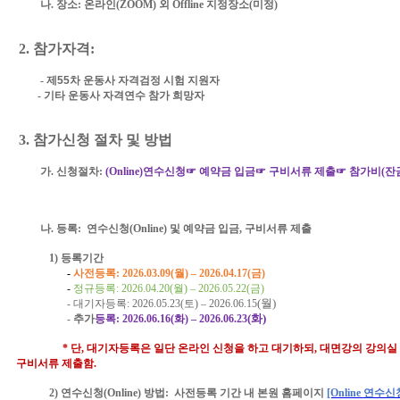
나
.
장소
:
온라인
(ZOOM)
외
Offline
지정장소
(
미정
)
2.
참가자격
:
-
제
55
차 운동사 자격검정 시험 지원자
-
기타 운동사 자격연수 참가 희망자
3.
참가신청 절차 및 방법
가
.
신청절차
:
(Online)
연수신청☞ 예약금 입금☞ 구비서류 제출☞ 참가비
(
잔
나
.
등록
:
연수신청
(Online)
및 예약금 입금
,
구비서류 제출
1)
등록기간
-
사전등록
: 2026.03.
09
(
월
)
–
2026.04.1
7
(
금
)
-
정규등록
: 2026.04.
20
(
월
)
–
2026.05.
22
(
금
)
-
대기자등록
: 2026.05.
23
(
토
)
–
2026.0
6
.
15
(
월
)
-
추가
등록
: 2026.06.16
(화
)
–
2026.0
6
.23
(
화
)
*
단
,
대기자등록은 일단 온라인 신청을 하고 대기하되
,
대면강의 강의실
구비서류 제출함
.
2)
연수신청
(Online)
방법
:
사전등록 기간
내 본원 홈페이지
[Online
연수신