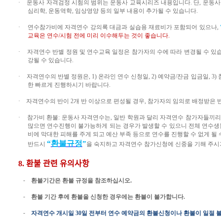
·
운동사 자격검정 시험의 범위는 운동사 교육시리즈 내용입니다
.
단
,
운동사
심리학
,
운동역학
,
임상영양 등의 일부 내용이 추가될 수 있습니다
.
·
연수참가비에 자격연수 강의록 대금과 실습용 재료비가 포함되어 있으나
,
교육은 연수
/
시험 전에 미리 이수해두는 것이 좋습니다
.
·
자격연수 반별 정원 및 연수교육 일정은 참가자의 수에 따라 변경될 수 있
강될 수 있습니다
.
·
자격연수의 반별 정원은
, 1)
온라인 연수 신청일
, 2)
예약금
/
잔금 입금일
, 3)
한 빠르게 진행하시기 바랍니다
.
·
자격연수의
반이
2
개
반
이상으로
편성될
경우
,
참가자의
임의로
배정받은
·
참가비 환불
:
운동사 자격연수는
,
일반 학원과 달리 자격연수 참가자들끼리
많으면 연수진행이 불가능하게 되는 경우가 발생할 수 있으니 전체 연수
비에 막대한 피해를 주게 되고 예산 부족 등으로 연수를 진행할 수 없게 될
“
환불규정
”
반드시
을 숙지하고 자격연수 참가신청에 신중을 기해 주시
8.
환불 관련 유의사항
-
환불기간은 환불 규정을 참조하십시오
.
-
환불 기간 후에 환불을 신청한 경우에는 환불이 불가합니다
.
-
자격연수
개시일
30
일
전부터
연수 예약금의 환불신청이나 환불이
일절