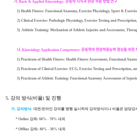
가
. Basic & Applied Kinesiology:
운동학
지식과 현장 적용 방법 연구
1) Health Fitness: Functional Anatomy, Exercise Physiology, Sport & Exercis
2) Clinical Exercise: Pathologic Physiology, Exercise Testing and Prescriptio
3) Athletic Training: Mechanism of Athletic Injuries and Assessment, Therap
나
. Kinesiology Application Competence:
운동학의 현장적용능력 향상을 위한 
1) Practicum of Health Fitness: Health Fitness Assessment, Functional Anat
2) Practicum of Clinical Exercise: ECG, Exercise Testing and Prescription, a
3) Practicum of Athletic Training: Functional Anatomy Assessment of Injurie
5.
강의 방식
(
비율
)
및 진행
가
.
강의방식
:
대면
/
온라인
강의를 병행 실시하되 강의방식이나 비율은 담당강사
* Online
강좌
: 60% - 70%
내외
* Offline
강좌
: 40% - 30%
내외