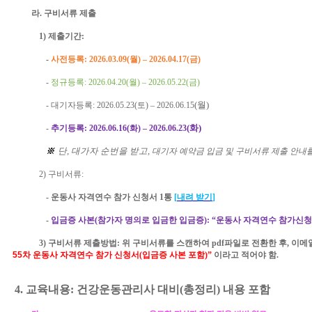
라
.
구비서류 제출
1)
제출기간
:
-
사전등록
: 2026.03.
09
(
월
)
–
2026.04.1
7
(
금
)
-
정규등록
: 2026.04.
20
(
월
)
–
2026.05.
22
(
금
)
-
대기자등록
: 2026.05.
23
(
토
)
–
2026.0
6
.
15
(
월
)
-
추기
등록
: 2026.06.16
(화
)
–
2026.0
6
.23
(
화
)
※
단
,
대가자 순번을 받고
,
대기자 예약금 입금 및 구비서류 제출 안내
2)
구비서류
:
-
운동사 자격연수 참가 신청서
1
통
[
내려 받기
]
-
입금증 사본
(
참가자 명의로 입금한 입금증
):
“운동사 자격연수 참가신청
3)
구비서류 제출방법
:
위 구비서류를 스캔하여
pdf
파일로 전환한 후
,
이메
55
차 운동사 자격연수 참가 신청서
(
입금증 사본 포함
)
”
이라고 적어야 함
.
4.
교육내용
:
건강운동관리사 대비
(
총정리
)
내용 포함