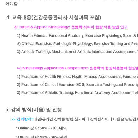
어야 함
.
4.
교육내용
(
건강운동관리사 시험과목 포함
)
가
. Basic & Applied Kinesiology:
운동학
지식과 현장 적용 방법 연구
1) Health Fitness: Functional Anatomy, Exercise Physiology, Sport &
2) Clinical Exercise: Pathologic Physiology, Exercise Testing and Pr
3) Athletic Training: Mechanism of Athletic Injuries and Assessment,
나
. Kinesiology Application Competence:
운동학의 현장적용능력 향상을
1) Practicum of Health Fitness: Health Fitness Assessment, Functio
2) Practicum of Clinical Exercise: ECG, Exercise Testing and Prescri
3) Practicum of Athletic Training: Functional Anatomy Assessment of 
5.
강의 방식
(
비율
)
및 진행
가
.
강의방식
:
대면
/
온라인
강의를 병행 실시하되 강의방식이나 비율은 담당강
* Online
강좌
: 50% - 70%
내외
* Offline
강좌
: 50% - 30%
내외