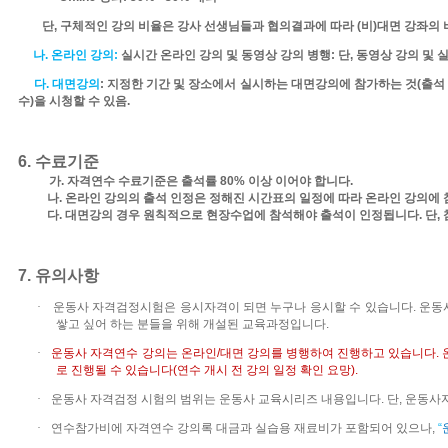
단
,
구체적인 강의 비율은 강사 선생님들과 협의결과에 따라
(
비
)
대면 강좌의 
나
.
온라인 강의
:
실시간 온라인 강의 및 동영상 강의 병행
:
단
,
동영상 강의 및 
다
.
대면강의
:
지정한 기간 및 장소에서
실시하는 대면강의에 참가하는 것
(
출석
수
)
을 시청할 수 있음
.
6.
수료기준
가
.
자격연수 수료기준은 출석률
80%
이상 이어야 합니다
.
나
.
온라인 강의의 출석 인정은 정해진 시간표의 일정에 따라 온라인 강의에
다
.
대면강의 경우 원칙적으로 현장수업에 참석해야 출석이 인정됩니다
.
단
,
7.
유의사항
·
운동사 자격검정시험은 응시자격이 되면 누구나 응시할 수 있습니다
.
운동
쌓고 싶어 하는 분들을 위해 개설된 교육과정입니다
.
·
운동사 자격연수
강의는
온라인
/
대면 강의를 병행하여 진행하고 있습니다
.
로 진행될 수 있습니다
(
연수 개시 전 강의 일정 확인 요망
).
·
운동사 자격검정 시험의 범위는 운동사 교육시리즈 내용입니다
.
단
,
운동사자
·
연수참가비에 자격연수 강의록 대금과 실습용 재료비가 포함되어 있으나
,
“