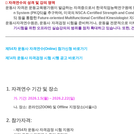
□
자격연수의 성격 및 강의 영역
운동사 자격은
운동교육평가원이 발급하는 자격증으로서
한국직업능력연구원에 
n System (PKQS)
을 추구하며
,
미국의
NSCA-Certified Strength and Condi
S)
등을 통합한
Future-oriented Multifunctional Certified Kinesiologist
자
운동사자격연수원은
,
운동사 자격검정 시험을 준비하거나
,
운동을 전문적으로 이
기시험을 위한 오프라인 실습강의의 범위를 점차 확대하고 있습니다
.
또한
,
건
-----------------------------------------------------------------------------------------------------------
제
54
차 운동사 자격연수
(Online)
참가신청 바로가기
제
54
차 운동사 자격검정 시험 시행 공고
바로가기
1.
자격연수 기간 및 장소
가
.
기간
:
2026.1.5(
월
) ~ 2026.2.22(
일
)
나
.
장소
:
온라인
(ZOOM)
및
Offline
지정장소
(
서울시
)
2.
참가자격
:
-
제
54
차 운동사 자격검정 시험 지원자