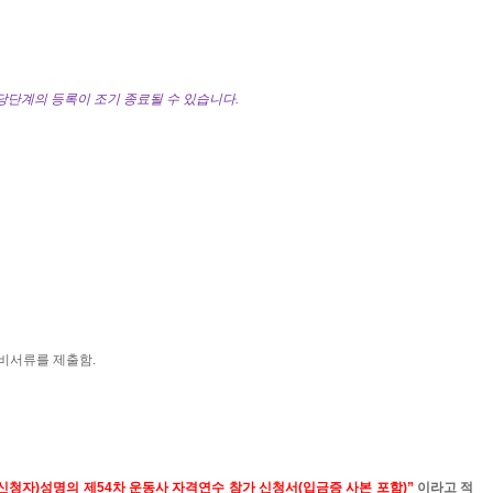
당단계의 등록이 조기 종료될 수 있습니다
.
구비서류를 제출함
.
신청자
)
성명의 제
54
차 운동사 자격연수 참가 신청서
(
입금증 사본 포함
)
”
이라고 적