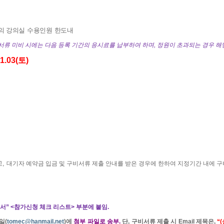
의 강의실 수용인원 한도내
서류 미비 시에는 다음 등록 기간의
응시료를 납부하여 하며
,
정원이 초과되는 경우 해
01.03(
토
)
고
,
대기자 예약금 입금 및 구비서류 제출 안내를 받은 경우에 한하여 지정기간 내에 
서”
<
참가신청 체크 리스트
>
부분에 붙임
.
일
(
tomec@hanmail.net
)
에
첨부 파일로 송부
.
단
,
구비서류 제출 시
Email
제목은
,
“
(