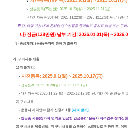
√
사전등록
(70
만원
)
: 2025.9.1(
월
) ~ 2025.10.17(
금
)
√
정규등록
(75
만원
): 2025.10.20(
월
) ~ 2025.11.21(
금
)
√ 대기자등록
(80
만원
):
2025.11.22(
토
) ~ 2025.12.12(
금
)
단
,
대면강
※
단
,
해당 기간 내에 온라인 연수신청을 했더라도 응시료 미납 또는 구비
나
)
잔금
(128
만원
)
납부 기간
:
2026.01.01(
목
) ~ 2026.
3)
송금계좌
: (
온
)
등록자에 한해 개별통지
라
.
구비서류 제출
1)
제출기간
:
-
사전등록
:
2025.9.1(
월
) ~ 2025.10.17(
금
)
-
정규등록
:
2025.10.20(
월
) ~ 2025.11.21(
금
)
-
대기자등록
:
2025.11.22(
토
) ~ 2025.12.12(
금
)
단
,
대가자 순번을 받
2)
구비서류
:
-
운동사 자격연수 참가 신청서
1
통
[
내려 받기
]
-
입금증 사본
(
참가자 명의로 입금한 입금증
):
“운동사 자격연수 참가신청
3)
구비서류
제출방법
:
위 구비서류를 스캔하여
pdf
파일로 전환한 후
,
이메