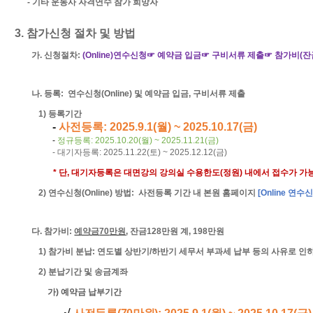
-
기타 운동사 자격연수 참가 희망자
3.
참가신청 절차 및 방법
가
.
신청절차
:
(Online)
연수신청☞ 예약금 입금☞ 구비서류 제출☞ 참가비
(
잔
나
.
등록
:
연수신청
(Online)
및 예약금 입금
,
구비서류 제출
1)
등록
기간
-
사전등록
:
2025.9.1(
월
) ~ 2025.10.17(
금
)
-
정규등록
: 2025.10.20(
월
) ~ 2025.11.21(
금
)
-
대기자등록
: 2025.11.22(
토
) ~ 2025.12.12(
금
)
*
단
,
대기자등록은 대면강의 강의실 수용한도
(
정원
)
내에서 접수가 가
2)
연수신청
(Online)
방법
:
사전등록 기간
내 본원 홈페이지
[Online
연수신
다
.
참가비
:
예약금
70
만원
,
잔금
128
만원 계
, 198
만원
1)
참가비 분납
:
연도별 상반기
/
하반기 세무서 부과세 납부 등의 사유로 인
2)
분납기간 및 송금계좌
가
)
예약금
납부기간