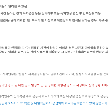
비율이 달라질 수 있음
.
실시간 온라인 강의 녹화영상 등은 강의직후 또는 녹화영상 편집 후 반복청취 가능
 점검
)
을 원칙으로 함
.
단
.
부득이 한 사정으로 대면강의에 참석을 못하는 경우
,
사유서를
 참석해야 인정됩니다
(
단
,
정해진 시간에 참석이 어려운 경우 사전에 이메일을 통하여 
참석이 어려운 경우
, 3
일 전에 사유서를 제출하여 그 사유가 인정되는 경우에 한하여
사 자격연수는
"
운동사 자격검정시험
"
의 필수조건이 아니며
,
운동사자격검정 시험 준비
온라인 강좌 및 대면 강의 일정
/
시간 등
상세한 사항은 강사의 사정이나 방역 상황에 따
격연수의 강의록은 주로 운동사 교육시리즈의 핵심 내용을 중심으로 구성되며 운동
운동사 교육시리즈
”
책값 및 대한적십자사
응급처치 교육비는 포함되어 있지 않습니다