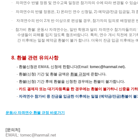
·
자격연수 반별 정원 및 연수교육 일정은 참가자의 수에 따라 변경될 수 있
·
자격연수의
반별
정원은
, 1)
온라인
연수
신청일
, 2)
예약금
/
잔금
입금일
, 3)
·
자격연수의
반이
2
개
반
이상으로
편성될
경우
,
참가자의
임의로
배정받은
·
참가비
환불
:
운동사
자격연수는
,
일반
학원과
달리
자격연수
참가자들끼리
수생들이
피해를
입지
않도록
협조
바랍니다
.
특히
,
연수
개시
직전에
포기
간
이후에는 일절
예약금
환불이
불가 합니다
.
더욱이 잔금 입금 이후에는 
8. 환불 관련 유의사항
-
환불신청은
E
MAIL
신청
에 한합니다
(
Email:
tomec@hanmail.net
)
.
-
환불
(
신청
)
기간 및 환불 금액은
환불 규정
에 준합니다
.
-
환불
(
신청
)
기간 후에 환불을 신청한 경우에는 환불이 불가합니다
.
-
카드 결제자 또는
대기자등록을 한 경우에는 환불이 불가하니 신중을 기
-
자격연수
참가비 중 잔금을 입금한 이후에는 일절
(
예약금
/
잔금
)
환불이
불
운동사
자격연수
환불
규정
바로가기
[
문의처
]
EMAIL:
tomec@hanmail.net