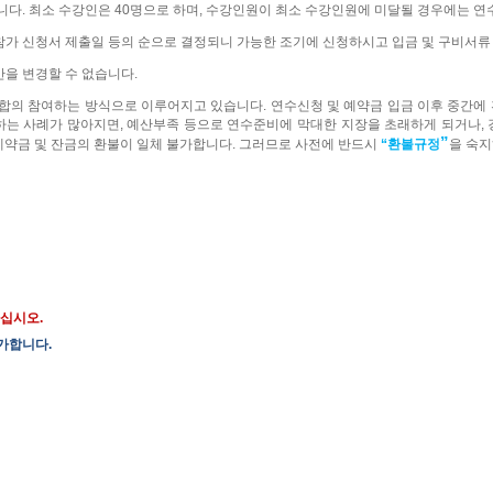
습니다
.
최소 수강인은
40
명으로 하며
,
수강인원이 최소 수강인원에 미달될 경우에는 연
참가
신청서
제출일
등의 순으로
결정되니
가능한
조기에
신청하시고
입금
및
구비서류
반을
변경할
수
없습니다
.
합의
참여하는
방식으로
이루어지고 있습니다
.
연수신청
및
예약금
입금
이후
중간에
하는
사례가
많아지면
,
예산부족
등으로
연수준비에
막대한
지장을 초래하게
되거나
,
”
예약금 및 잔금의 환불이 일체 불가합니다
.
그러므로
사전에
반드시
“
환불규정
을
숙지
하십시오
.
가합니다
.