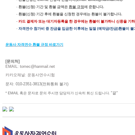
-
환불
(
신청
)
기간 및 환불 금액은
환불 규정
에 준합니다
.
-
환불
(
신청
)
기간 후에 환불을 신청한 경우에는 환불이 불가합니다
.
-
카드 결제자 또는
대기자등록을 한 경우에는 환불이 불가하니 신중을 기
-
자격연수
참가비 중 잔금을 입금한 이후에는 일절
(
예약금
/
잔금
)
환불이
불
운동사
자격연수
환불
규정
바로가기
[
문의처
]
EMAIL:
tomec@hanmail.net
카카오채널
:
운동사연수시험
문자
: 010-2351-3813(
전화통화
불가
)
"
끝
"
*
EMAIL
혹은
문자로
문의
주시면
담당자가
신속히
회신
드립니다
.