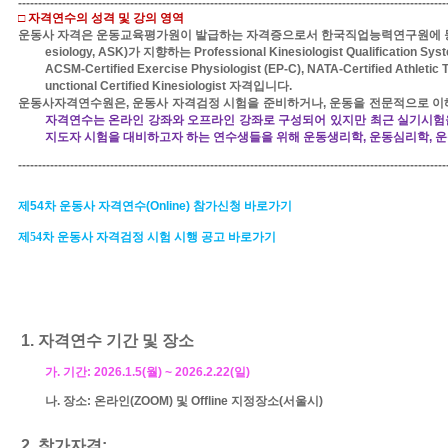
-----------------------------------------------------------------------------------------------------------
□
자격연수의 성격 및 강의 영역
운동사 자격은
운동교육평가원이 발급하는 자격증으로서
한국직업능력연구원에 
esiology, ASK)
가 지향하는
Professional Kinesiologist Qualification Sy
ACSM-Certified Exercise Physiologist (EP-C), NATA-Certified Athletic
unctional Certified Kinesiologist
자격입니다
.
운동사자격연수원은
,
운동사 자격검정 시험을 준비하거나
,
운동을 전문적으로 이
자격연수는 온라인 강좌와 오프라인 강좌로 구성되어 있지만 최근
실기시험
지도자 시험을 대비하고자 하는 연수생들을 위해 운동생리학
,
운동심리학
,
운
-----------------------------------------------------------------------------------------------------------
제
54
차 운동사 자격연수
(Online)
참가신청 바로가기
제
54
차 운동사 자격검정 시험 시행 공고
바로가기
1.
자격연수 기간 및 장소
가
.
기간
:
2026.1.5(
월
) ~ 2026.2.22(
일
)
나
.
장소
:
온라인
(ZOOM)
및
Offline
지정장소
(
서울시
)
2.
참가자격
: