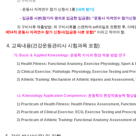
2)
구비서류
:
-
운동사 자격연수 참가 신청서
1
통
[
내려 받기
]
-
입금증 사본
(
참가자 명의로 입금한 입금증
):
“운동사 자격연수 참가신청
3)
구비서류
제출방법
:
위 구비서류를 스캔하여
pdf
파일로 전환한 후
,
이메
제
54
차 운동사 자격연수 참가 신청서
(
입금증 사본 포함
)
”
이라고 적어야 함
.
4.
교육내용
(
건강운동관리사 시험과목 포함
)
가
. Basic & Applied Kinesiology:
운동학
지식과 현장 적용 방법 연구
1) Health Fitness: Functional Anatomy, Exercise Physiology, Sport &
2) Clinical Exercise: Pathologic Physiology, Exercise Testing and Pr
3) Athletic Training: Mechanism of Athletic Injuries and Assessment,
나
. Kinesiology Application Competence:
운동학의 현장적용능력 향상을
1) Practicum of Health Fitness: Health Fitness Assessment, Functio
2) Practicum of Clinical Exercise: ECG, Exercise Testing and Prescri
3) Practicum of Athletic Training: Functional Anatomy Assessment of 