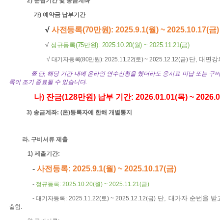
2)
분납기간 및 송금계좌
가
)
예약금
납부기간
√
사전등록
(70
만원
)
: 2025.9.1(
월
) ~ 2025.10.17(
금
)
√
정규등록
(75
만원
): 2025.10.20(
월
) ~ 2025.11.21(
금
)
√ 대기자등록
(80
만원
):
2025.11.22(
토
) ~ 2025.12.12(
금
)
단
,
대면강
※
단
,
해당 기간 내에 온라인 연수신청을 했더라도 응시료 미납 또는 구비
록이 조기 종료될 수 있습니다
.
나
)
잔금
(128
만원
)
납부 기간
:
2026.01.01(
목
) ~ 2026.
3)
송금계좌
: (
온
)
등록자에 한해 개별통지
라
.
구비서류 제출
1)
제출기간
:
-
사전등록
:
2025.9.1(
월
) ~ 2025.10.17(
금
)
-
정규등록
:
2025.10.20(
월
) ~ 2025.11.21(
금
)
-
대기자등록
:
2025.11.22(
토
) ~ 2025.12.12(
금
)
단
,
대가자 순번을 받
출함
.