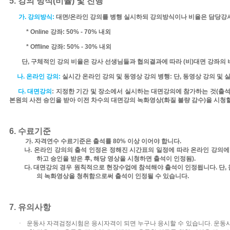
5.
강의 방식
(
비율
)
및 진행
가
.
강의방식
:
대면
/
온라인
강의를 병행 실시하되 강의방식이나 비율은 담당강
* Online
강좌
: 50% - 70%
내외
* Offline
강좌
: 50% - 30%
내외
단
,
구체적인 강의 비율은 강사 선생님들과 협의결과에 따라
(
비
)
대면 강좌의 
나
.
온라인 강의
:
실시간 온라인 강의 및 동영상 강의 병행
:
단
,
동영상 강의 및 
다
.
대면강의
:
지정한 기간 및 장소에서
실시하는 대면강의에 참가하는 것
(
출석
본원의 사전 승인을 받아 이전 차수의 대면강의 녹화영상
(
화질 불량 감수
)
을 시청할
6.
수료기준
가
.
자격연수 수료기준은 출석률
80%
이상 이어야 합니다
.
나
.
온라인 강의의 출석 인정은 정해진 시간표의 일정에 따라 온라인 강의
하고 승인을 받은 후
,
해당 영상을 시청하면 출석이 인정됨
).
다
.
대면강의 경우 원칙적으로 현장수업에 참석해야 출석이 인정됩니다
.
단
,
의 녹화영상을 청취함으로써 출석이 인정될 수 있습니다
.
7.
유의사항
·
운동사 자격검정시험은 응시자격이 되면 누구나 응시할 수 있습니다
.
운동