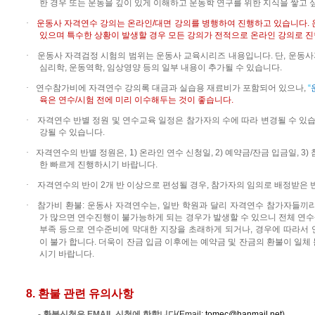
한 경우 또는 운동을 깊이 있게 이해하고 운동학 연구를 위한 지식을 쌓고
·
운동사 자격연수
강의는
온라인
/
대면 강의를 병행하여 진행하고 있습니다
.
있으며 특수한 상황이 발생할 경우 모든 강의가 전적으로 온라인 강의로 진
·
운동사 자격검정 시험의 범위는 운동사 교육시리즈 내용입니다
.
단
,
운동사
심리학
,
운동역학
,
임상영양 등의 일부 내용이 추가될 수 있습니다
.
·
연수참가비에 자격연수 강의록 대금과 실습용 재료비가 포함되어 있으나
,
“
육은 연수
/
시험 전에 미리 이수해두는 것이 좋습니다
.
·
자격연수 반별 정원 및 연수교육 일정은 참가자의 수에 따라 변경될 수 있
강될 수 있습니다
.
·
자격연수의
반별
정원은
, 1)
온라인
연수
신청일
, 2)
예약금
/
잔금
입금일
, 3)
한
빠르게
진행하시기
바랍니다
.
·
자격연수의
반이
2
개
반
이상으로
편성될
경우
,
참가자의
임의로
배정받은
·
참가비
환불
:
운동사
자격연수는
,
일반
학원과
달리
자격연수
참가자들끼
가
많으면
연수진행이
불가능하게
되는
경우가
발생할
수
있으니
전체
연수
부족
등으로
연수준비에
막대한
지장을 초래하게
되거나
,
경우에 따라서
이
불가 합니다
.
더욱이 잔금 입금 이후에는 예약금 및 잔금의 환불이 일체
시기
바랍니다
.
8. 환불 관련 유의사항
-
환불신청은
E
MAIL
신청
에 한합니다
(
Email:
tomec@hanmail.net
)
.