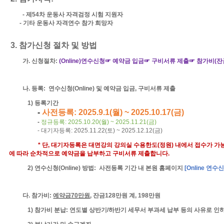
-
제
54
차 운동사 자격검정 시험 지원자
-
기타 운동사 자격연수 참가 희망자
3.
참가신청 절차 및 방법
가
.
신청절차
:
(Online)
연수신청☞ 예약금 입금☞ 구비서류 제출☞ 참가비
(
잔
나
.
등록
:
연수신청
(Online)
및 예약금 입금
,
구비서류 제출
1)
등록
기간
-
사전등록
:
2025.9.1(
월
) ~ 2025.10.17(
금
)
-
정규등록
: 2025.10.20(
월
) ~ 2025.11.21(
금
)
-
대기자등록
: 2025.11.22(
토
) ~ 2025.12.12(
금
)
*
단
,
대기자등록은 대면강의 강의실 수용한도
(
정원
)
내에서 접수가 가
에 따라 순차적으로 예약금을 납부하고 구비서류 제출합니다
.
2)
연수신청
(Online)
방법
:
사전등록 기간
내 본원 홈페이지
[Online
연수신
다
.
참가비
:
예약금
70
만원
,
잔금
128
만원 계
, 198
만원
1)
참가비 분납
:
연도별 상반기
/
하반기 세무서 부과세 납부 등의 사유로 인