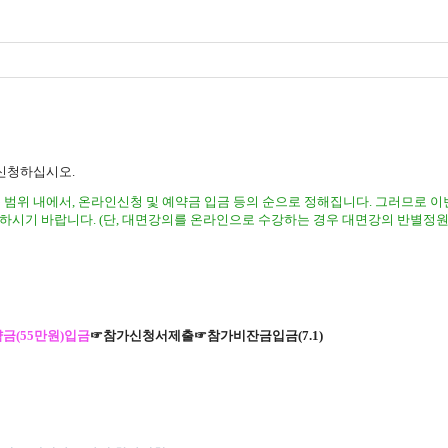
 신청하십시오
.
 범위 내에서
,
온라인신청 및 예약금 입금 등의 순으로 정해집니다
.
그러므로 이
 하시기 바랍니다
. (
단
,
대면강의를 온라인으로 수강하는 경우 대면강의 반별정원
약금
(55
만원
)
입금
☞
참가신청서제출
☞
참가비잔금입금
(7.1)