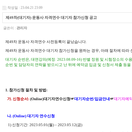
작성일 : 23-04-21 23:09
제49차(대기자) 운동사 자격연수 대기자 참가신청 공고
글쓴이 :
관리자
제
49
차 운동사 자격연수 사전등록이 끝났습니다
.
제
49
차 운동사 자격연수 대기자 참가신청을 원하는 경우
,
아래 절차에 따라
대기자 순번은
,
대면강의
(예정: 2023.08.09-16)
반별 정원 및 시험장소의 수용
순번 및 담당자의 연락을 받으시고 난 뒤에
예약금 입금 및 신청서 제출 등을
1.
참가신청 절차 및 방법
:
가
.
신청순서
:
(Online)
대기자연수신청
☞
대기자순번
/
입금안내
☞
대기자예
나
. (Online)
대기자 연수신청
1)
신청기간
: 2023.05.01(
월
)
–
2023.05.12(
금
)