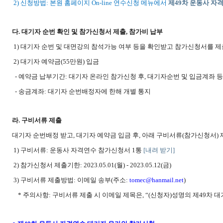
2)
신청방법
: 본
원 홈페이지 On-line 연수신청 메뉴에서
제
49
차 운동사 자
다
.
대기자 순번 확인 및 참가신청서 제출
,
참가비 납부
1)
대기자 순번 및 대면강의 참석가능 여부 등을 확인받고 참가신청서를 
2)
대기자 예약금
(55
만원
)
입금
-
예약금 납부기간
:
대기자 온라인 참가신청 후
,
대기자순번 및 입금계좌 등
-
송금계좌
:
대기자 순번배정자에 한해 개별 통지
라
.
구비서류 제출
대기자 순번배정 받고, 대기자 예약금 입금 후
,
아래 구비서류
(
참가신청서
)
1)
구비서류
:
운동사 자격연수 참가신청서
1
통
[
내려 받기
]
2)
참가신청서 제출기한
: 2023.05.01(
월
) - 2023.05.12(
금
)
3)
구비서류 제출방법
:
이메일 송부
(
주소
:
tomec@hanmail.net
)
*
주의사항
:
구비서류 제출 시 이메일 제목은
, “(
신청자
)
성명의 제
49
차 대