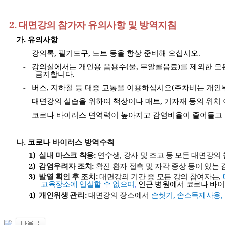
2.
대면강의 참가자 유의사항 및 방역지침
가
.
유의사항
-
강의록
,
필기도구
,
노트 등을 항상 준비해 오십시오
.
-
강의실에서는 개인용 음용수
(
물
,
무알콜음료
)
를 제외한 
금지합니다
.
-
버스
,
지하철 등 대중 교통을 이용하십시오
(
주차비는 개인
-
대면강의 실습을 위하여 책상이나 매트
,
기자재 등의 위치
-
코로나 바이러스 면역력이 높아지고 감염비율이 줄어들고
나
.
코로나
바이러스 방역수칙
1)
실내 마스크 착용
:
연수생
,
강사 및 조교 등 모든 대면강의
2)
감염우려자 조치
:
확진 환자 접촉 및 자각 증상 등이 있는
3)
발열 획인 후 조치
:
대면강의 기간 중
모든 강의 참여자는
,
교육장소에 입실할 수 없으며
,
인근 병원에서 코로나 바이
4)
개인위생 관리
:
대면강의 장소에서
손씻기
,
손소독제사용
,