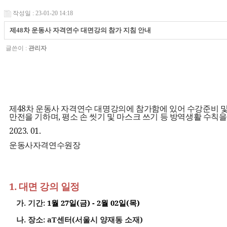
작성일 : 23-01-20 14:18
제48차 운동사 자격연수 대면강의 참가 지침 안내
글쓴이 :
관리자
제
48
차 운동사 자격연수 대명강의에 참가함에 있어 수강준비 및
만전을 기하며
,
평소 손 씻기 및 마스크 쓰기 등 방역생활 수칙
2023. 01.
운동사자격연수원장
1.
대면 강의 일정
가
.
기간
:
1
월
27
일
(
금
) - 2
월
02
일
(
목
)
나
.
장소
: aT
센터
(
서울시 양재동 소재
)