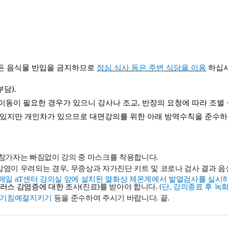
모든 음식물 반입을 금지하므로
점심 식사 등은 주변 식당을 이용
하십
부담
).
 이동이 필요한 경우가 있으니 강사나 조교
,
반장의 요청에 따라 조별
 있지만 개인차가 있으므로 대면강의를 위한 아래 방역수칙을 준수
 참가자는 빠짐없이 강의 중 마스크를 착용합니다
.
 감염이 우려되는 경우
,
무증상과 자가진단 키트 및 코로나 검사 결과 
매일
aT
센터 강의실 앞에 설치된 열화상 체온계에서 발열검사를 실시
러스 감염증에 대한 조
사
(
진료
)
를 받아야 합니다
.
(
단
,
강의종료 후 녹
기침예절지키기
등을 준수하여 주시기 바랍니다
.
끝
.