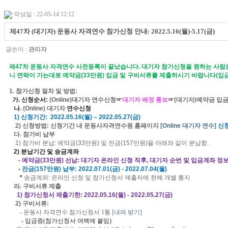
작성일 : 22-05-14 12:12
제47차 (대기자) 운동사 자격연수 참가신청 안내: 2022.5.16(월)-5.17(금)
글쓴이 :
관리자
제
47
차 운동사 자격연수 사전등록이 끝났습니다
.
대기자 참가신청을 원하는 사람
니 연락이 가는대로 예약금(33만원) 입금 및 구비서류를 제출하시기 바랍니다(입금
1.
참가신청 절차 및 방법
:
가
.
신청순서
:
(Online)
대기자
연수신청☞
대기자 배정 통보
☞
(
대기자
)예약금
입금
나
. (Online)
대기자
연수신청
1)
신청기간
:
2022.05.16(
월
)
–
2022.05.27(
금
)
2)
신청방
법
:
신청기간
내 운동사자격연수원 홈페이지
[Online
대기자
연수
]
신
다
.
참가비 납
부
1)
참가비 분납
: 예약금(33만원) 및 잔금(157만원)을 아래와 같이 분납함.
2)
분납기간 및 송금계좌
-
예약금
(33
만원
) 선납
:
대기자 온라인 신청 직후, 대기자 순번 및 입금계좌 정
-
잔금
(157
만원
)
납부
: 2022.07.01(
금
) - 2022.07.04(
월
)
*
송금계좌
:
온라인 신청 및 참가신청서 제출자에 한해
개별 통지
라
.
구비서류 제출
1
)
참가신청서 제출기한
:
2022.05.16(
월
) - 2022.05.27(
금
)
2)
구비서류
:
- 운
동사 자격연수 참가신청서
1
통
[
내려 받기
]
- 입금증(참가신청서 여백에 붙임)