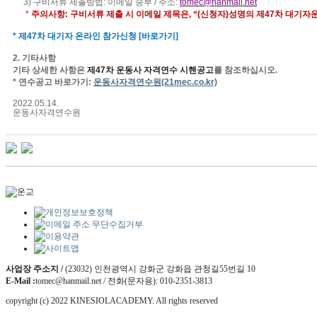
3
)
구비서류 제출방법
:
이메일 송부
/
주소
:
tomec@hanmail.net
*
주의사항
:
구비서류 제출 시 이메일 제목은
,
“
(
신청자
)
성명의 제
47
차 대기자
*
제
47
차 대기자 온라인 참가신청
[
바로가기
]
2.
기타사항
기타 상세한 사항은
제
47
차 운동사 자격연수 시핸공고
를 참조하십시오
.
* 연수
공고 바로가기
:
운동사자격연수원
(21mec.co.kr)
2022.05.14.
운동사자격연수원
사업장 주소지 /
(23032) 인천광역시 강화군 강화읍 관청길55번길 10
E-Mail :
tomec@hanmail.net / 전화(문자용): 010-2351-3813
copyright (c) 2022 KINESIOLACADEMY. All rights reserved