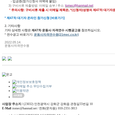
- 입금증(참가신청서 여백에 붙임)
3
)
구비서류 제출방법
:
이메일 송부
/
주소
:
tomec@hanmail.net
*
주의사항
:
구비서류 제출 시 이메일 제목은
,
“
(
신청자
)
성명의 제
47
차 대기자
*
제
47
차 대기자 온라인 참가신청
[
바로가기
]
2.
기타사항
기타 상세한 사항은
제
47
차 운동사 자격연수 시핸공고
를 참조하십시오
.
* 연수
공고 바로가기
:
운동사자격연수원
(21mec.co.kr)
2022.05.14.
운동사자격연수원
사업장 주소지 /
(23032) 인천광역시 강화군 강화읍 관청길55번길 10
E-Mail :
tomec@hanmail.net / 전화(문자용): 010-2351-3813