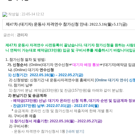
작성일 : 22-05-14 12:12
제47차 (대기자) 운동사 자격연수 참가신청 안내: 2022.5.16(월)-5.17(금)
글쓴이 :
관리자
제
47
차 운동사 자격연수 사전등록이 끝났습니다
.
대기자 참가신청을 원하는 사람
니 연락이 가는대로 예약금(33만원) 입금 및 구비서류를 제출하시기 바랍니다(입금
1.
참가신청 절차 및 방법
:
가
.
신청순서
:
(Online)
대기자
연수신청☞
대기자 배정 통보
☞
(
대기자
)예약금
입금
나
. (Online)
대기자
연수신청
1)
신청기간
:
2022.05.16(
월
)
–
2022.05.27(
금
)
2)
신청방
법
:
신청기간
내 운동사자격연수원 홈페이지
[Online
대기자
연수
]
신
다
.
참가비 납
부
1)
참가비 분납
: 예약금(33만원) 및 잔금(157만원)을 아래와 같이 분납함.
2)
분납기간 및 송금계좌
-
예약금
(33
만원
) 선납
:
대기자 온라인 신청 직후, 대기자 순번 및 입금계좌 정
-
잔금
(157
만원
)
납부
: 2022.07.01(
금
) - 2022.07.04(
월
)
*
송금계좌
:
온라인 신청 및 참가신청서 제출자에 한해
개별 통지
라
.
구비서류 제출
1
)
참가신청서 제출기한
:
2022.05.16(
월
) - 2022.05.27(
금
)
2)
구비서류
:
- 운
동사 자격연수 참가신청서
1
통
[
내려 받기
]