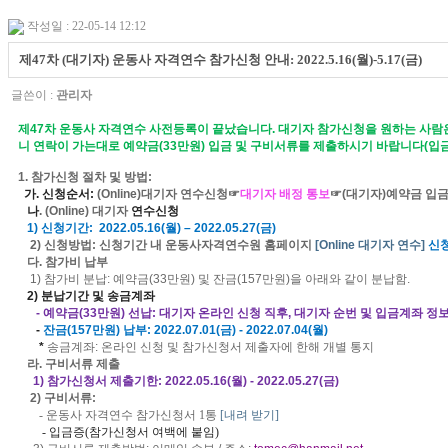
작성일 : 22-05-14 12:12
제47차 (대기자) 운동사 자격연수 참가신청 안내: 2022.5.16(월)-5.17(금)
글쓴이 :
관리자
제
47
차 운동사 자격연수 사전등록이 끝났습니다
.
대기자 참가신청을 원하는 사람
니 연락이 가는대로 예약금(33만원) 입금 및 구비서류를 제출하시기 바랍니다(입금
1.
참가신청 절차 및 방법
:
가
.
신청순서
:
(Online)
대기자
연수신청☞
대기자 배정 통보
☞
(
대기자
)예약금
입금
나
. (Online)
대기자
연수신청
1)
신청기간
:
2022.05.16(
월
)
–
2022.05.27(
금
)
2)
신청방
법
:
신청기간
내 운동사자격연수원 홈페이지
[Online
대기자
연수
]
신
다
.
참가비 납
부
1)
참가비 분납
: 예약금(33만원) 및 잔금(157만원)을 아래와 같이 분납함.
2)
분납기간 및 송금계좌
-
예약금
(33
만원
) 선납
:
대기자 온라인 신청 직후, 대기자 순번 및 입금계좌 정
-
잔금
(157
만원
)
납부
: 2022.07.01(
금
) - 2022.07.04(
월
)
*
송금계좌
:
온라인 신청 및 참가신청서 제출자에 한해
개별 통지
라
.
구비서류 제출
1
)
참가신청서 제출기한
:
2022.05.16(
월
) - 2022.05.27(
금
)
2)
구비서류
:
- 운
동사 자격연수 참가신청서
1
통
[
내려 받기
]
- 입금증(참가신청서 여백에 붙임)