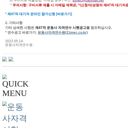
3
)
구비서류 제출방법
:
이메일 송부
/
주소
:
tomec@hanmail.net
*
주의사항
:
구비서류 제출 시 이메일 제목은
,
“
(
신청자
)
성명의 제
47
차 대기자
*
제
47
차 대기자 온라인 참가신청
[
바로가기
]
2.
기타사항
기타 상세한 사항은
제
47
차 운동사 자격연수 시핸공고
를 참조하십시오
.
* 연수
공고 바로가기
:
운동사자격연수원
(21mec.co.kr)
2022.05.14.
운동사자격연수원