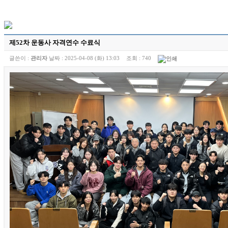
제52차 운동사 자격연수 수료식
글쓴이 :
관리자
날짜 :
2025-04-08 (화) 13:03
조회 :
740